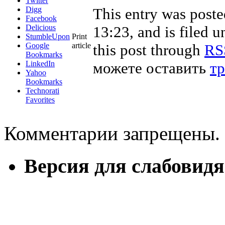
Twitter
Digg
This entry was post
Facebook
Delicious
13:23, and is filed 
StumbleUpon
Print
Google
article
this post through
RS
Bookmarks
LinkedIn
можете оставить
тр
Yahoo
Bookmarks
Technorati
Favorites
Комментарии запрещены.
Версия для слабовид