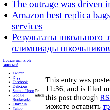
The outrage was driven i
Amazon best replica bags
services
Результаты школьного 
олимпиады школьников 
Поделиться этой
записью!
Twitter
Digg
This entry was post
Facebook
Delicious
11:36, and is filed 
StumbleUpon
Print
Google
article
this post through
RS
Bookmarks
LinkedIn
можете оставить
тр
Yahoo