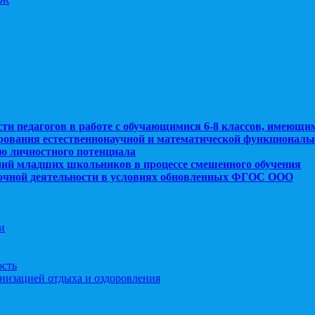
сти педагогов в работе с обучающимися 6-8 классов, имеющи
рования естественнонаучной и математической функциональ
ю личностного потенциала
ний младших школьников в процессе смешенного обучения
рочной деятельности в условиях обновленных ФГОС ООО
и
ость
анизацией отдыха и оздоровления