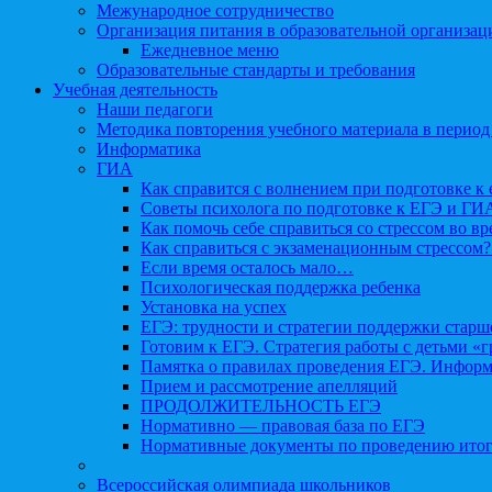
Межународное сотрудничество
Организация питания в образовательной организац
Ежедневное меню
Образовательные стандарты и требования
Учебная деятельность
Наши педагоги
Методика повторения учебного материала в период
Информатика
ГИА
Как справится с волнением при подготовке к 
Советы психолога по подготовке к ЕГЭ и ГИ
Как помочь себе справиться со стрессом во в
Как справиться с экзаменационным стрессом?
Если время осталось мало…
Психологическая поддержка ребенка
Установка на успех
ЕГЭ: трудности и стратегии поддержки старш
Готовим к ЕГЭ. Стратегия работы с детьми «
Памятка о правилах проведения ЕГЭ. Информа
Прием и рассмотрение апелляций
ПРОДОЛЖИТЕЛЬНОСТЬ ЕГЭ
Нормативно — правовая база по ЕГЭ
Нормативные документы по проведению итог
Всероссийская олимпиада школьников