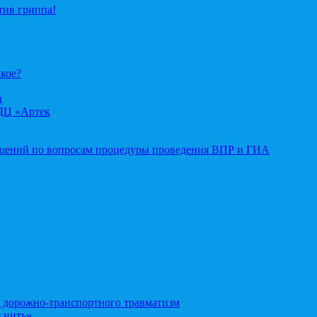
тив гриппа!
акое?
д
ДЦ «Артек
ошений по вопросам процедуры проведения ВПР и ГИА
орожно-транспортного травматизм
 нить»