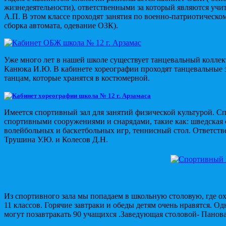
жизнедеятельности), ответственными за который являются учи
А.П. В этом классе проходят занятия по военно-патриотическо
сборка автомата, одевание ОЗК).
Уже много лет в нашей школе существует танцевальный коллек
Канюка И.Ю. В кабинете хореографии проходят танцевальные 
танцам, которые хранятся в костюмерной.
Имеется спортивный зал для занятий физической культурой. 
спортивными сооружениями и снарядами, такие как: шведская с
волейбольных и баскетбольных игр, теннисный стол. Ответств
Трушина У.Ю. и Колесов Д.Н.
Из спортивного зала мы попадаем в школьную столовую, где о
11 классов. Горячие завтраки и обеды детям очень нравятся. 
могут позавтракать 90 учащихся .Заведующая столовой- Панов