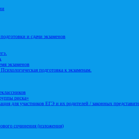
ии
 подготовки и сдачи экзаменов
егэ.
А
ремя экзаменов
 Психологическая подготовка к экзаменам.
еклассников
группы риска»
ция для участников ЕГЭ и их родителей / законных представит
ового сочинения (изложения)