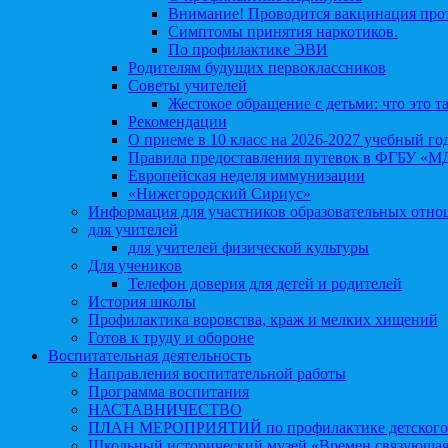
Внимание! Проводится вакцинация про
Симптомы принятия наркотиков.
По профилактике ЭВИ
Родителям будущих первоклассников
Советы учителей
Жестокое обращение с детьми: что это т
Рекомендации
О приеме в 10 класс на 2026-2027 учебный го
Правила предоставления путевок в ФГБУ «М
Европейская неделя иммунизации
«Нижегородский Сириус»
Информация для участников образовательных отн
для учителей
для учителей физической культуры
Для учеников
Телефон доверия для детей и родителей
История школы
Профилактика воровства, краж и мелких хищений
Готов к труду и обороне
Воспитательная деятельность
Направления воспитательной работы
Программа воспитания
НАСТАВНИЧЕСТВО
ПЛАН МЕРОПРИЯТИЙ по профилактике детского д
Школьный исторический музей «Времен связующая