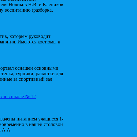
теля Новиков Н.В. и Клепиков
му воспитанию (разборка,
тив, которым руководит
занятия. Имеются костюмы к
Спортзал оснащен основными
тенка, турники, разметки для
енные за спортивный зал
хвачены питанием учащиеся 1-
Одновременно в нашей столовой
а А.А.