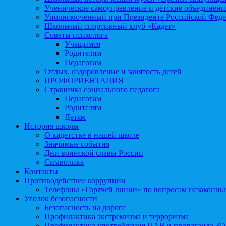
Ученическое самоуправление и детские объединени
Уполномоченный при Президенте Российской Феде
Школьный спортивный клуб «Кадет»
Советы психолога
Учащимся
Родителям
Педагогам
Отдых, оздоровление и занятость детей
ПРОФОРИЕНТАЦИЯ
Страничка социального педагога
Педагогам
Родителям
Детям
История школы
О кадетстве в нашей школе
Значимые события
Дни воинской славы России
Символика
Контакты
Противодействие коррупции
Телефоны «Горячей линии» по вопросам незаконны
Уголок безопасности
Безопасность на дороге
Профилактика экстремизма и терроризма
Профилактика употребления ПАВ и пропаганда З