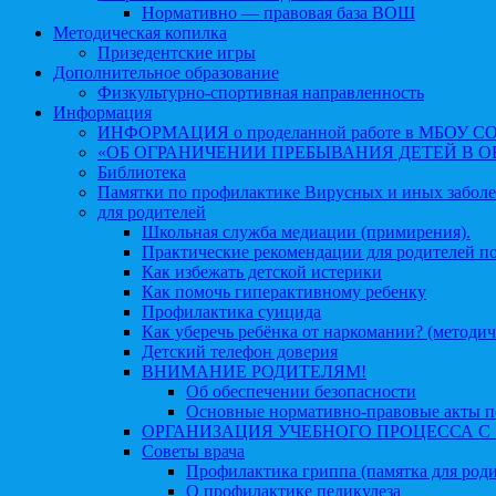
Нормативно — правовая база ВОШ
Методическая копилка
Призедентские игры
Дополнительное образование
Физкультурно-спортивная направленность
Информация
ИНФОРМАЦИЯ о проделанной работе в МБОУ СОШ №
«ОБ ОГРАНИЧЕНИИ ПРЕБЫВАНИЯ ДЕТЕЙ В 
Библиотека
Памятки по профилактике Вирусных и иных забол
для родителей
Школьная служба медиации (примирения).
Практические рекомендации для родителей п
Как избежать детской истерики
Как помочь гиперактивному ребенку
Профилактика суицида
Как уберечь ребёнка от наркомании? (методич
Детский телефон доверия
ВНИМАНИЕ РОДИТЕЛЯМ!
Об обеспечении безопасности
Основные нормативно-правовые акты по
ОРГАНИЗАЦИЯ УЧЕБНОГО ПРОЦЕССА С 1 
Советы врача
Профилактика гриппа (памятка для роди
О профилактике педикулеза