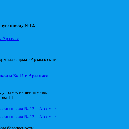
ьную школу №12.
формила фирма «Арзамасский
х уголков нашей школы.
ва Г.Г.
овы безопасности