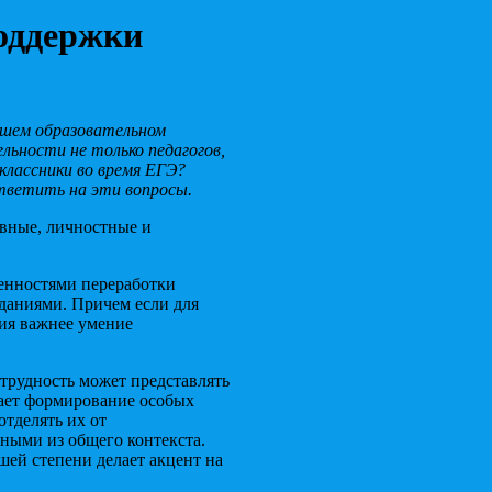
поддержки
ашем образовательном
льности не только педагогов,
классники во время ЕГЭ?
тветить на эти вопросы.
вные, личностные и
бенностями переработки
даниями. Причем если для
ния важнее умение
трудность может представлять
гает формирование особых
отделять их от
ными из общего контекста.
шей степени делает акцент на