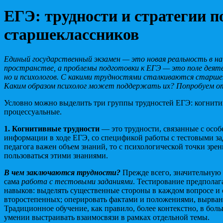
ЕГЭ: трудности и стратегии 
старшеклассников
Единый государственный экзамен — это новая реальность в н
пространстве, а проблемы подготовки к ЕГЭ — это поле деяте
но и психологов. С какими трудностями сталкиваются старше
Каким образом психолог может поддержать их? Попробуем о
Условно можно выделить три группы трудностей ЕГЭ: когнити
процессуальные.
1. Когнитивные трудности
— это трудности, связанные с осо
информации в ходе ЕГЭ, со спецификой работы с тестовыми за
педагога важен объем знаний, то с психологической точки зре
пользоваться этими знаниями.
В чем заключаются трудности?
Прежде всего, значительную 
сама
работа с тестовыми заданиями
. Тестирование предпола
навыков: выделять существенные стороны в каждом вопросе и 
второстепенных; оперировать фактами и положениями, вырван
Традиционное обучение, как правило, более контекстно, в боль
умении выстраивать взаимосвязи в рамках отдельной темы.