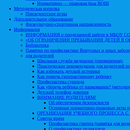
Нормативно — правовая база ВОШ
Методическая копилка
Призедентские игры
Дополнительное образование
Физкультурно-спортивная направленность
Информация
ИНФОРМАЦИЯ о проделанной работе в МБОУ СОШ №
«ОБ ОГРАНИЧЕНИИ ПРЕБЫВАНИЯ ДЕТЕЙ В 
Библиотека
Памятки по профилактике Вирусных и иных забол
для родителей
Школьная служба медиации (примирения).
Практические рекомендации для родителей п
Как избежать детской истерики
Как помочь гиперактивному ребенку
Профилактика суицида
Как уберечь ребёнка от наркомании? (методич
Детский телефон доверия
ВНИМАНИЕ РОДИТЕЛЯМ!
Об обеспечении безопасности
Основные нормативно-правовые акты по
ОРГАНИЗАЦИЯ УЧЕБНОГО ПРОЦЕССА С 1 
Советы врача
Профилактика гриппа (памятка для роди
О профилактике педикулеза