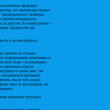
хологические функции
взгляд, это преимущественно
т традиционного экзамена,
т умения оперировать
 на другую. В нашей работе с
ивных трудностей мы
сть в целом (работа с
в, причем не столько
ыки оперирования понятиями и
вестной игры «Ассоциации»,
 из школьных курсов
ведущего в руках мяч. Он
 (
называется предмет
).
ятием, после чего игрок
ные очки за ассоциации, не
оциации.
ятия учеником ситуации
ствие полной и четкой