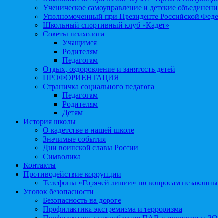
Ученическое самоуправление и детские объединени
Уполномоченный при Президенте Российской Феде
Школьный спортивный клуб «Кадет»
Советы психолога
Учащимся
Родителям
Педагогам
Отдых, оздоровление и занятость детей
ПРОФОРИЕНТАЦИЯ
Страничка социального педагога
Педагогам
Родителям
Детям
История школы
О кадетстве в нашей школе
Значимые события
Дни воинской славы России
Символика
Контакты
Противодействие коррупции
Телефоны «Горячей линии» по вопросам незаконны
Уголок безопасности
Безопасность на дороге
Профилактика экстремизма и терроризма
Профилактика употребления ПАВ и пропаганда З