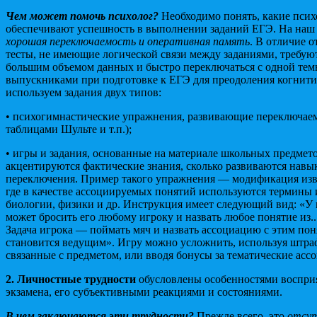
Чем может помочь психолог?
Необходимо понять, какие пси
обеспечивают успешность в выполнении заданий ЕГЭ. На наш 
хорошая переключаемость и оперативная память
. В отличие о
тесты, не имеющие логической связи между заданиями, требую
большим объемом данных и быстро переключаться с одной темы
выпускниками при подготовке к ЕГЭ для преодоления когнит
используем задания двух типов:
• психогимнастические упражнения, развивающие переключаемо
таблицами Шульте и т.п.);
• игры и задания, основанные на материале школьных предмето
акцентируются фактические знания, сколько развиваются нав
переключения. Пример такого упражнения — модификация из
где в качестве ассоциируемых понятий используются термины
биологии, физики и др. Инструкция имеет следующий вид: «У 
может бросить его любому игроку и назвать любое понятие из...
Задача игрока — поймать мяч и назвать ассоциацию с этим пон
становится ведущим». Игру можно усложнить, используя штраф
связанные с предметом, или вводя бонусы за тематические асс
2. Личностные трудности
обусловлены особенностями воспри
экзамена, его субъективными реакциями и состояниями.
В чем заключаются эти трудности?
Прежде всего, это
отсут