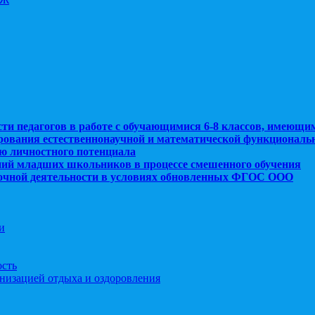
сти педагогов в работе с обучающимися 6-8 классов, имеющи
рования естественнонаучной и математической функциональ
ю личностного потенциала
ний младших школьников в процессе смешенного обучения
рочной деятельности в условиях обновленных ФГОС ООО
и
ость
анизацией отдыха и оздоровления