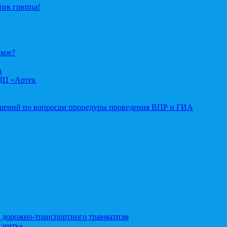
тив гриппа!
акое?
д
ДЦ «Артек
ошений по вопросам процедуры проведения ВПР и ГИА
орожно-транспортного травматизм
 нить»