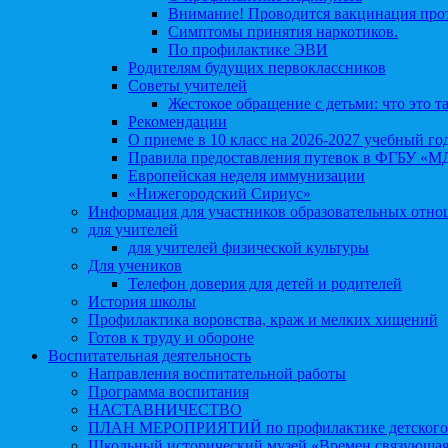
Внимание! Проводится вакцинация про
Симптомы принятия наркотиков.
По профилактике ЭВИ
Родителям будущих первоклассников
Советы учителей
Жестокое обращение с детьми: что это т
Рекомендации
О приеме в 10 класс на 2026-2027 учебный го
Правила предоставления путевок в ФГБУ «М
Европейская неделя иммунизации
«Нижегородский Сириус»
Информация для участников образовательных отн
для учителей
для учителей физической культуры
Для учеников
Телефон доверия для детей и родителей
История школы
Профилактика воровства, краж и мелких хищений
Готов к труду и обороне
Воспитательная деятельность
Направления воспитательной работы
Программа воспитания
НАСТАВНИЧЕСТВО
ПЛАН МЕРОПРИЯТИЙ по профилактике детского д
Школьный исторический музей «Времен связующая