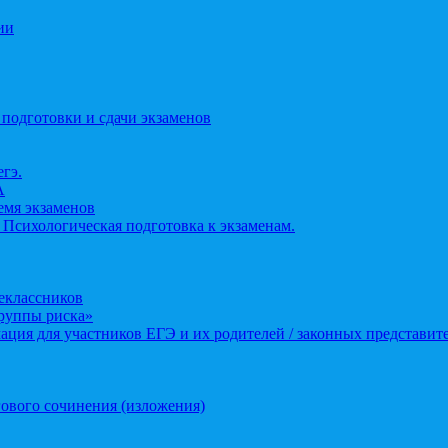
ии
 подготовки и сдачи экзаменов
егэ.
А
ремя экзаменов
 Психологическая подготовка к экзаменам.
еклассников
группы риска»
ция для участников ЕГЭ и их родителей / законных представит
ового сочинения (изложения)