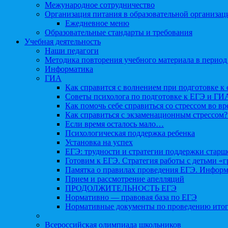
Межународное сотрудничество
Организация питания в образовательной организац
Ежедневное меню
Образовательные стандарты и требования
Учебная деятельность
Наши педагоги
Методика повторения учебного материала в период
Информатика
ГИА
Как справится с волнением при подготовке к 
Советы психолога по подготовке к ЕГЭ и ГИ
Как помочь себе справиться со стрессом во в
Как справиться с экзаменационным стрессом?
Если время осталось мало…
Психологическая поддержка ребенка
Установка на успех
ЕГЭ: трудности и стратегии поддержки старш
Готовим к ЕГЭ. Стратегия работы с детьми «
Памятка о правилах проведения ЕГЭ. Информа
Прием и рассмотрение апелляций
ПРОДОЛЖИТЕЛЬНОСТЬ ЕГЭ
Нормативно — правовая база по ЕГЭ
Нормативные документы по проведению итог
Всероссийская олимпиада школьников