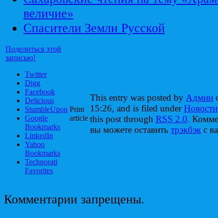
величие»
Спасители Земли Русской
Поделиться этой
записью!
Twitter
Digg
Facebook
This entry was posted by
Админ
o
Delicious
15:26, and is filed under
Новости
StumbleUpon
Print
Google
article
this post through
RSS 2.0
. Комм
Bookmarks
вы можете оставить
трэкбэк
с ва
LinkedIn
Yahoo
Bookmarks
Technorati
Favorites
Комментарии запрещены.