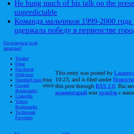
He hung much of his talk on the pres
unpredictable
Команда мальчиков 1999-2000 года
одержала победу в первенстве горо
Поделиться этой
записью!
Twitter
Digg
Facebook
This entry was posted by
Lazarev
Delicious
10:23, and is filed under
Новости
StumbleUpon
Print
Google
article
this post through
RSS 2.0
. Вы м
Bookmarks
комментарий
или
трэкбэк
с ваше
LinkedIn
Yahoo
Bookmarks
Technorati
Favorites