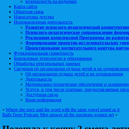
Безопасность на водоемах
Карта сайта
Обратная связь
Навигаторы детства
Инновационная деятельность
Развитие психолого-педагогической компетентно
Психолого-педагогическое сопровождение форми
Реализация комплексной Программы по развити
Формирование проектно-исследовательских уме
Проектирование воспитательного контура внеу
Функциональная грамотность
Бережливые технологии в образовании
Обработка персональных данных
Сведения об организации отдыха детей и их оздоровлени
Об организации отдыха детей и их оздоровления
Деятельность
Материально-техническое обеспечение и оснащенн
Услуги, в том числе платные, предоставляемые орг
Доступная среда
Иная информация
«
Where she once said the word with the same vowel sound as it
Balls Deep Podcast: Men answer all the questions women get
»
Подошла к концу 2 смена летн