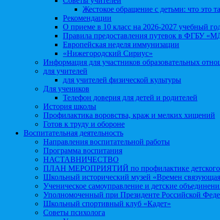
Советы учителей
Жестокое обращение с детьми: что это т
Рекомендации
О приеме в 10 класс на 2026-2027 учебный го
Правила предоставления путевок в ФГБУ «М
Европейская неделя иммунизации
«Нижегородский Сириус»
Информация для участников образовательных отн
для учителей
для учителей физической культуры
Для учеников
Телефон доверия для детей и родителей
История школы
Профилактика воровства, краж и мелких хищений
Готов к труду и обороне
Воспитательная деятельность
Направления воспитательной работы
Программа воспитания
НАСТАВНИЧЕСТВО
ПЛАН МЕРОПРИЯТИЙ по профилактике детского д
Школьный исторический музей «Времен связующая
Ученическое самоуправление и детские объединени
Уполномоченный при Президенте Российской Феде
Школьный спортивный клуб «Кадет»
Советы психолога