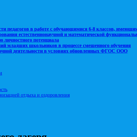
сти педагогов в работе с обучающимися 6-8 классов, имеющи
рования естественнонаучной и математической функциональ
ю личностного потенциала
ний младших школьников в процессе смешенного обучения
рочной деятельности в условиях обновленных ФГОС ООО
и
ость
анизацией отдыха и оздоровления
его лагеря