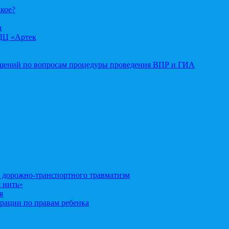
акое?
д
ДЦ «Артек
ошений по вопросам процедуры проведения ВПР и ГИА
орожно-транспортного травматизм
 нить»
я
рации по правам ребенка