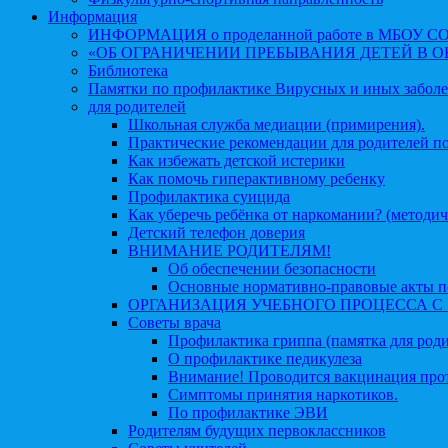
Информация
ИНФОРМАЦИЯ о проделанной работе в МБОУ СОШ №
«ОБ ОГРАНИЧЕНИИ ПРЕБЫВАНИЯ ДЕТЕЙ В 
Библиотека
Памятки по профилактике Вирусных и иных забол
для родителей
Школьная служба медиации (примирения).
Практические рекомендации для родителей п
Как избежать детской истерики
Как помочь гиперактивному ребенку
Профилактика суицида
Как уберечь ребёнка от наркомании? (методич
Детский телефон доверия
ВНИМАНИЕ РОДИТЕЛЯМ!
Об обеспечении безопасности
Основные нормативно-правовые акты по
ОРГАНИЗАЦИЯ УЧЕБНОГО ПРОЦЕССА С 1 
Советы врача
Профилактика гриппа (памятка для роди
О профилактике педикулеза
Внимание! Проводится вакцинация про
Симптомы принятия наркотиков.
По профилактике ЭВИ
Родителям будущих первоклассников