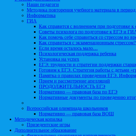
Наши педагоги
Методика повторения учебного материала в период
Информатика
ГИА
Как справится с волнением при подготовке к 
Советы психолога по подготовке к ЕГЭ и ГИ
Как помочь себе справиться со стрессом во в
Как справиться с экзаменационным стрессом?
Если время осталось мало…
Психологическая поддержка ребенка
Установка на успех
ЕГЭ: трудности и стратегии поддержки старш
Готовим к ЕГЭ. Стратегия работы с детьми «
Памятка о правилах проведения ЕГЭ. Информа
Прием и рассмотрение апелляций
ПРОДОЛЖИТЕЛЬНОСТЬ ЕГЭ
Нормативно — правовая база по ЕГЭ
Нормативные документы по проведению итог
Всероссийская олимпиада школьников
Нормативно — правовая база ВОШ
Методическая копилка
Призедентские игры
Дополнительное образование
Физкультурно-спортивная направленность