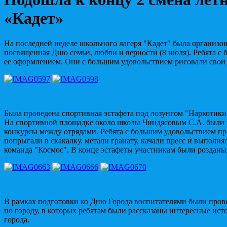
«Кадет»
На последней неделе школьного лагеря "Кадет" была организов
посвященная Дню семьи, любви и верности (8 июля). Ребята с
ее оформлением. Они с большим удовольствием рисовали свои 
Была проведена спортивная эстафета под лозунгом "Наркотик
На спортивной площадке около школы Чиндясовым С.А. были
конкурсы между отрядами. Ребята с большим удовольствием пр
попрыгали в скакалку, метали гранату, качали пресс и выполн
команда "Космос". В конце эстафеты участникам были розданы
В рамках подготовки ко Дню Города воспитателями были про
по городу, в которых ребятам были рассказаны интересные ис
города.