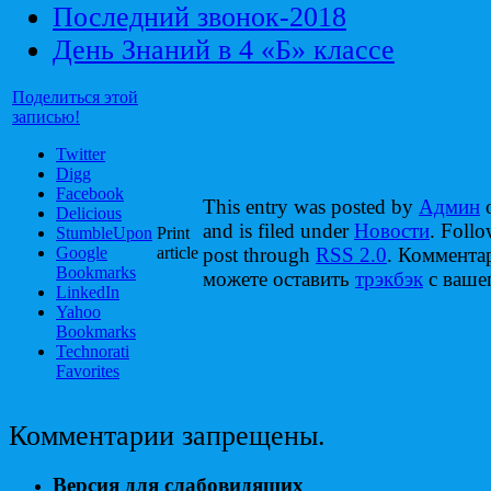
Последний звонок-2018
День Знаний в 4 «Б» классе
Поделиться этой
записью!
Twitter
Digg
Facebook
This entry was posted by
Админ
o
Delicious
and is filed under
Новости
. Follo
StumbleUpon
Print
Google
article
post through
RSS 2.0
. Коммента
Bookmarks
можете оставить
трэкбэк
с вашег
LinkedIn
Yahoo
Bookmarks
Technorati
Favorites
Комментарии запрещены.
Версия для слабовидящих