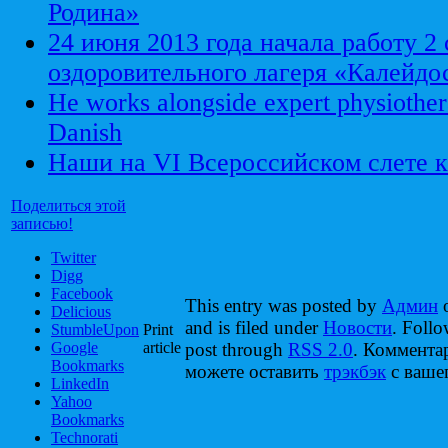
Родина»
24 июня 2013 года начала работу 2
оздоровительного лагеря «Калейдо
He works alongside expert physiother
Danish
Наши на VI Всероссийском слете к
Поделиться этой
записью!
Twitter
Digg
Facebook
This entry was posted by
Админ
o
Delicious
and is filed under
Новости
. Follo
StumbleUpon
Print
Google
article
post through
RSS 2.0
. Коммента
Bookmarks
можете оставить
трэкбэк
с вашег
LinkedIn
Yahoo
Bookmarks
Technorati