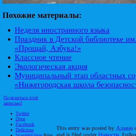
Похожие материалы:
Неделя иностранного языка
Праздник в Детской библиотеке им
«Прощай, Азбука!»
Классное чтение
Экологическая акция
Муниципальный этап областных со
«Нижегородская школа безопаснос
Поделиться этой
записью!
Twitter
Digg
Facebook
This entry was posted by
Админ
o
Delicious
and is filed under
Новости
. Follo
StumbleUpon
Print