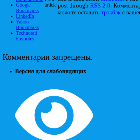
Google
article
post through
RSS 2.0
. Коммента
Bookmarks
можете оставить
трэкбэк
с вашег
LinkedIn
Yahoo
Bookmarks
Technorati
Favorites
Комментарии запрещены.
Версия для слабовидящих