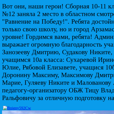
Вот они, наши герои! Сборная 10-11
№12 заняла 2 место в областном смотр
"Равнение на Победу!". Ребята достой
только свою школу, но и город Арзама
уровне! Гордимся вами, ребята! Адми
выражает огромную благодарность уча
Занозееву Дмитрию, Судакову Никите,
учащимся 10а класса: Сухаревой Ирин
Юлие, Рябовой Елизавете, учащися 10б
Доронину Максиму, Максимову Дмитр
Марие, Гуляеву Никите и Малованову 
педагогу-организатору ОБЖ Тицу Вла
Ральфовичу за отличную подготовку н