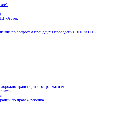
акое?
д
ДЦ «Артек
ошений по вопросам процедуры проведения ВПР и ГИА
орожно-транспортного травматизм
 нить»
я
рации по правам ребенка