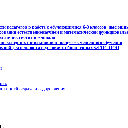
сти педагогов в работе с обучающимися 6-8 классов, имеющи
рования естественнонаучной и математической функциональ
ю личностного потенциала
ний младших школьников в процессе смешенного обучения
рочной деятельности в условиях обновленных ФГОС ООО
и
ость
анизацией отдыха и оздоровления
!»