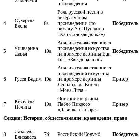
Анастасия
произведения
Роль русской песни в
литературном
Сухарева
4
8а
произведении (по
Победитель
Елена
роману А.С.Пушкина
«Капитанская дочка»)
Анализ художественного
Чичварина
произведения искусства
5
10а
Победитель
Дарья
на примере картины Ван
Гога «Звездная ночь»
Анализ художественного
произведения искусства
6
Гусев Вадим
10а
на примере картины
Призер
Леонарда да Винчи
«Мона Лиза»
Описание картины
Киселева
7
10а
Пабло Пикассо
Призер
Полина
«Девочка на шаре»
Секция: История, обществознание, краеведение, право
Лазарева
8
7б
Российский Колумб
Победитель
Елизавета