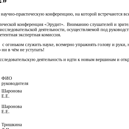
научно-практическую конференцию, на которой встречаются все,
тической конференция «Эрудит».
Вниманию слушателей и зрите
сследовательской деятельности, осуществляемой под руководст
етентная экспертная комиссия.
с огоньком служить науке, всемерно упражнять голову и руки, н
ни в чём не уступать!
исследовательскую деятельность и идти к новым вершинам и отк
ФИО
руководителя
Шаронова
Е.Е.
Шаронова
Е.Е.
Тришкина