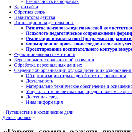
Безопасность на водоемах
Карта сайта
Обратная связь
Навигаторы детства
Инновационная деятельность
Развитие психолого-педагогической компетентно
Психолого-педагогическое сопровождение форми
Реализация комплексной Программы по развити
Формирование проектно-исследовательских уме
Проектирование воспитательного контура внеу
Функциональная грамотность
Бережливые технологии в образовании
Обработка персональных данных
Сведения об организации отдыха детей и их оздоровлени
Об организации отдыха детей и их оздоровления
Деятельность
Материально-техническое обеспечение и оснащенн
Услуги, в том числе платные, предоставляемые орг
Доступная среда
Иная информация
«
Путешествие в космические дали
День здоровья
»
«Гореть самим, зажечь других