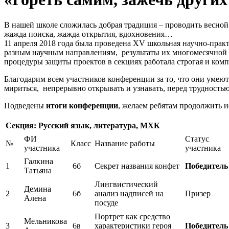
В нашей школе сложилась добрая традиция – проводить весной 
жажда поиска, жажда открытия, вдохновения…
11 апреля 2018 года была проведена XV школьная научно-прак
разным научным направлениям, результаты их многомесячной и
процедуры защиты проектов в секциях работала строгая и комп
Благодарим всем участников конференции за то, что они умеют 
мириться, непрерывно открывать и узнавать, перед трудностью 
Подведены
итоги конференции
, желаем ребятам продолжить 
Секция: Русский язык, литература, МХК
ФИ
Статус
№
Класс
Название работы
участника
участника
Галкина
1
6б
Секрет названия конфет
Победитель
Татьяна
Лингвистический
Демина
2
6б
анализ надписей на
Призер
Алена
посуде
Портрет как средство
Мельникова
3
6в
характеристики героя
Победитель