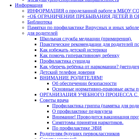
Информация
ИНФОРМАЦИЯ о проделанной работе в МБОУ СОШ №
«ОБ ОГРАНИЧЕНИИ ПРЕБЫВАНИЯ ДЕТЕЙ В 
Библиотека
Памятки по профилактике Вирусных и иных забол
для родителей
Школьная служба медиации (примирения).
Практические рекомендации для родителей п
Как избежать детской истерики
Как помочь гиперактивному ребенку
Профилактика суицида
Как уберечь ребёнка от наркомании? (методич
Детский телефон доверия
ВНИМАНИЕ РОДИТЕЛЯМ!
Об обеспечении безопасности
Основные нормативно-правовые акты по
ОРГАНИЗАЦИЯ УЧЕБНОГО ПРОЦЕССА С 1 
Советы врача
Профилактика гриппа (памятка для роди
О профилактике педикулеза
Внимание! Проводится вакцинация про
Симптомы принятия наркотиков.
По профилактике ЭВИ
Родителям будущих первоклассников