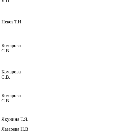
Л.П.
Некоз Т.И.
Комарова
С.В.
Комарова
С.В.
Комарова
С.В.
Якунина Т.Я.
Лазарева Н.В.