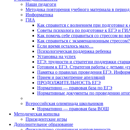
Наши педагоги
Методика повторения учебного материала в период
Информатика
ГИА
Как справится с волнением при подготовке к 
Советы психолога по подготовке к ЕГЭ и ГИ
Как помочь себе справиться со стрессом во в
Как справиться с экзаменационным стрессом?
Если время осталось мало…
Психологическая поддержка ребенка
Установка на успех
ЕГЭ: трудности и стратегии поддержки старш
Готовим к ЕГЭ. Стратегия работы с детьми «
Памятка о правилах проведения ЕГЭ. Информа
Прием и рассмотрение апелляций
ПРОДОЛЖИТЕЛЬНОСТЬ ЕГЭ
Нормативно — правовая база по ЕГЭ
Нормативные документы по проведению итог
Всероссийская олимпиада школьников
Нормативно — правовая база ВОШ
Методическая копилка
Призедентские игры
Дополнительное образование
Физкультурно-спортивная направленность