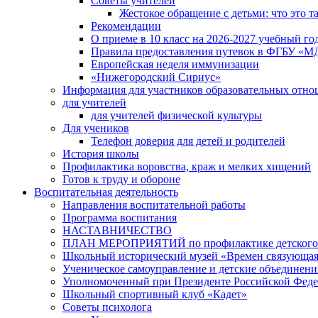
Советы учителей
Жестокое обращение с детьми: что это т
Рекомендации
О приеме в 10 класс на 2026-2027 учебный го
Правила предоставления путевок в ФГБУ «М
Европейская неделя иммунизации
«Нижегородский Сириус»
Информация для участников образовательных отн
для учителей
для учителей физической культуры
Для учеников
Телефон доверия для детей и родителей
История школы
Профилактика воровства, краж и мелких хищений
Готов к труду и обороне
Воспитательная деятельность
Направления воспитательной работы
Программа воспитания
НАСТАВНИЧЕСТВО
ПЛАН МЕРОПРИЯТИЙ по профилактике детского д
Школьный исторический музей «Времен связующая
Ученическое самоуправление и детские объединени
Уполномоченный при Президенте Российской Феде
Школьный спортивный клуб «Кадет»
Советы психолога