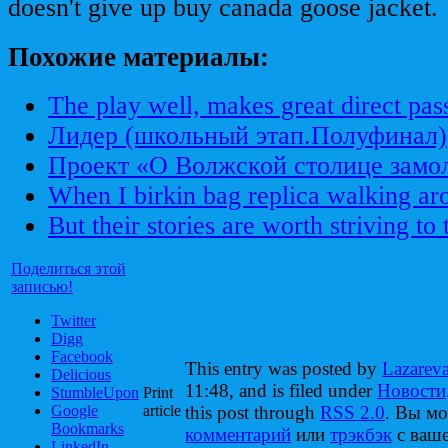
doesn't give up buy canada goose jacket.
Похожие материалы:
The play well, makes great direct pass
Лидер (школьный этап.Полуфинал)
Проект «О Волжской столице замо
When I birkin bag replica walking a
But their stories are worth striving to t
Поделиться этой
записью!
Twitter
Digg
Facebook
This entry was posted by
Lazarev
Delicious
11:48, and is filed under
Новости
StumbleUpon
Print
Google
article
this post through
RSS 2.0
. Вы м
Bookmarks
комментарий
или
трэкбэк
с ваше
LinkedIn