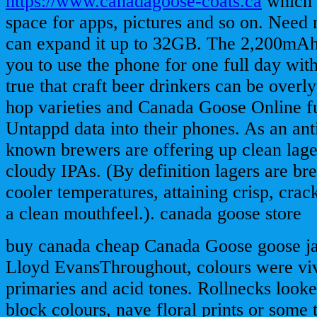
https://www.canadagoose-coats.ca
which 
space for apps, pictures and so on. Need
can expand it up to 32GB. The 2,200mAh 
you to use the phone for one full day with
true that craft beer drinkers can be overly
hop varieties and Canada Goose Online fu
Untappd data into their phones. As an an
known brewers are offering up clean lager
cloudy IPAs. (By definition lagers are b
cooler temperatures, attaining crisp, crac
a clean mouthfeel.). canada goose store
buy canada cheap Canada Goose goose ja
Lloyd EvansThroughout, colours were vivi
primaries and acid tones. Rollnecks looked
block colours, nave floral prints or some 