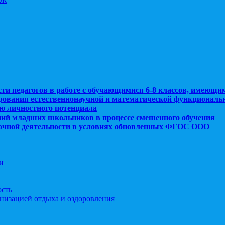
сти педагогов в работе с обучающимися 6-8 классов, имеющи
рования естественнонаучной и математической функциональ
ю личностного потенциала
ний младших школьников в процессе смешенного обучения
рочной деятельности в условиях обновленных ФГОС ООО
и
ость
анизацией отдыха и оздоровления