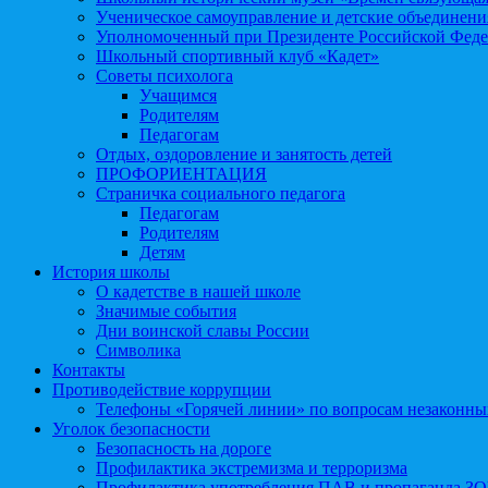
Ученическое самоуправление и детские объединени
Уполномоченный при Президенте Российской Феде
Школьный спортивный клуб «Кадет»
Советы психолога
Учащимся
Родителям
Педагогам
Отдых, оздоровление и занятость детей
ПРОФОРИЕНТАЦИЯ
Страничка социального педагога
Педагогам
Родителям
Детям
История школы
О кадетстве в нашей школе
Значимые события
Дни воинской славы России
Символика
Контакты
Противодействие коррупции
Телефоны «Горячей линии» по вопросам незаконны
Уголок безопасности
Безопасность на дороге
Профилактика экстремизма и терроризма
Профилактика употребления ПАВ и пропаганда З