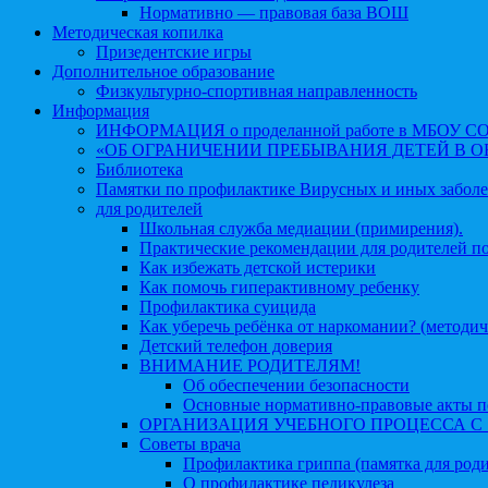
Нормативно — правовая база ВОШ
Методическая копилка
Призедентские игры
Дополнительное образование
Физкультурно-спортивная направленность
Информация
ИНФОРМАЦИЯ о проделанной работе в МБОУ СОШ №
«ОБ ОГРАНИЧЕНИИ ПРЕБЫВАНИЯ ДЕТЕЙ В 
Библиотека
Памятки по профилактике Вирусных и иных забол
для родителей
Школьная служба медиации (примирения).
Практические рекомендации для родителей п
Как избежать детской истерики
Как помочь гиперактивному ребенку
Профилактика суицида
Как уберечь ребёнка от наркомании? (методич
Детский телефон доверия
ВНИМАНИЕ РОДИТЕЛЯМ!
Об обеспечении безопасности
Основные нормативно-правовые акты по
ОРГАНИЗАЦИЯ УЧЕБНОГО ПРОЦЕССА С 1 
Советы врача
Профилактика гриппа (памятка для роди
О профилактике педикулеза