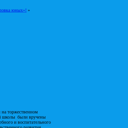
повка юных»!
»
и на торжественном
ей школы были вручены
ебного и воспитательного
авственного развития