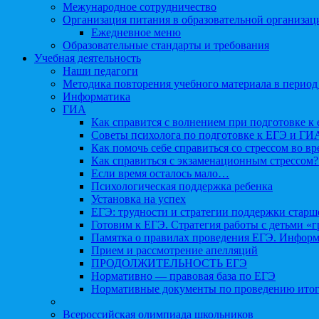
Межународное сотрудничество
Организация питания в образовательной организац
Ежедневное меню
Образовательные стандарты и требования
Учебная деятельность
Наши педагоги
Методика повторения учебного материала в период
Информатика
ГИА
Как справится с волнением при подготовке к 
Советы психолога по подготовке к ЕГЭ и ГИ
Как помочь себе справиться со стрессом во в
Как справиться с экзаменационным стрессом?
Если время осталось мало…
Психологическая поддержка ребенка
Установка на успех
ЕГЭ: трудности и стратегии поддержки старш
Готовим к ЕГЭ. Стратегия работы с детьми «
Памятка о правилах проведения ЕГЭ. Информа
Прием и рассмотрение апелляций
ПРОДОЛЖИТЕЛЬНОСТЬ ЕГЭ
Нормативно — правовая база по ЕГЭ
Нормативные документы по проведению итог
Всероссийская олимпиада школьников