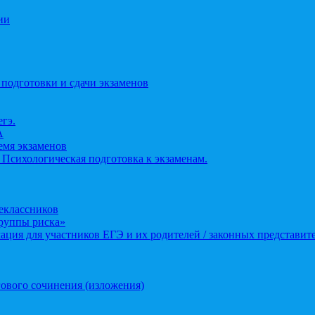
ии
 подготовки и сдачи экзаменов
егэ.
А
ремя экзаменов
 Психологическая подготовка к экзаменам.
еклассников
группы риска»
ция для участников ЕГЭ и их родителей / законных представит
ового сочинения (изложения)