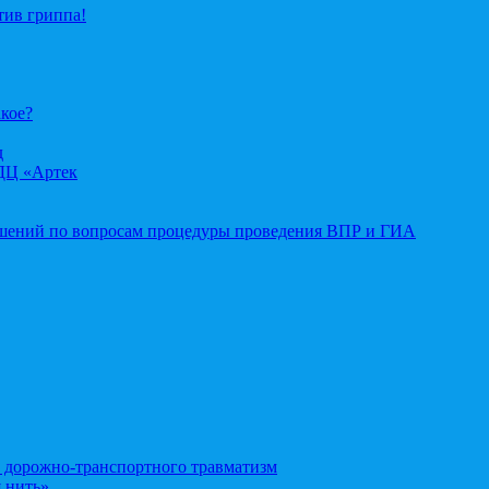
тив гриппа!
акое?
д
ДЦ «Артек
ошений по вопросам процедуры проведения ВПР и ГИА
орожно-транспортного травматизм
 нить»