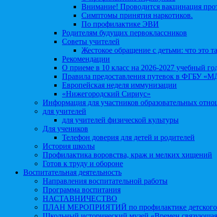
Внимание! Проводится вакцинация про
Симптомы принятия наркотиков.
По профилактике ЭВИ
Родителям будущих первоклассников
Советы учителей
Жестокое обращение с детьми: что это т
Рекомендации
О приеме в 10 класс на 2026-2027 учебный го
Правила предоставления путевок в ФГБУ «М
Европейская неделя иммунизации
«Нижегородский Сириус»
Информация для участников образовательных отн
для учителей
для учителей физической культуры
Для учеников
Телефон доверия для детей и родителей
История школы
Профилактика воровства, краж и мелких хищений
Готов к труду и обороне
Воспитательная деятельность
Направления воспитательной работы
Программа воспитания
НАСТАВНИЧЕСТВО
ПЛАН МЕРОПРИЯТИЙ по профилактике детского д
Школьный исторический музей «Времен связующая