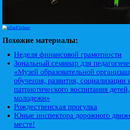
Похожие материалы:
Неделя финансовой грамотности
Зональный семинар для педагогиче
«Музей образовательной организац
обучения, развития, социализации
патриотического воспитания детей,
молодежи»
Рождественская прогулка
Юные инспектора дорожного движе
месте!