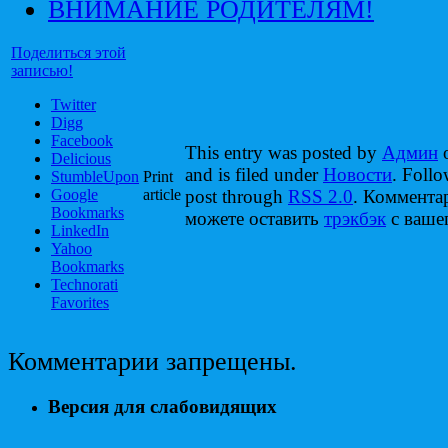
ВНИМАНИЕ РОДИТЕЛЯМ!
Поделиться этой
записью!
Twitter
Digg
Facebook
This entry was posted by
Админ
o
Delicious
and is filed under
Новости
. Follo
StumbleUpon
Print
Google
article
post through
RSS 2.0
. Коммента
Bookmarks
можете оставить
трэкбэк
с вашег
LinkedIn
Yahoo
Bookmarks
Technorati
Favorites
Комментарии запрещены.
Версия для слабовидящих