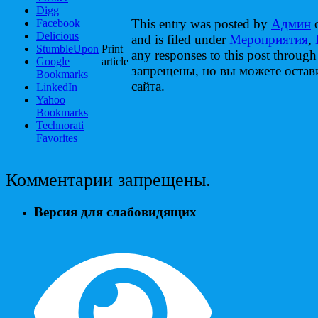
Digg
This entry was posted by
Админ
o
Facebook
Delicious
and is filed under
Мероприятия
,
StumbleUpon
Print
any responses to this post throug
Google
article
запрещены, но вы можете оста
Bookmarks
сайта.
LinkedIn
Yahoo
Bookmarks
Technorati
Favorites
Комментарии запрещены.
Версия для слабовидящих