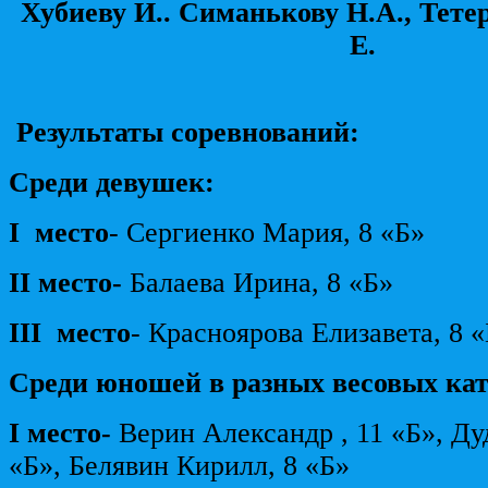
Хубиеву И.. Симанькову Н.А., Тете
Е.
Результаты соревнований:
Среди девушек:
I
место
- Сергиенко Мария, 8 «Б»
II
место-
Балаева Ирина, 8 «Б»
III
место
- Красноярова Елизавета, 8 «
Среди юношей в разных весовых кат
I
место-
Верин Александр , 11 «Б», Ду
«Б», Белявин Кирилл, 8 «Б»