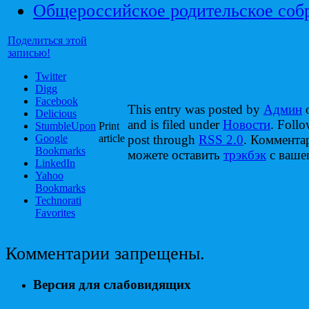
Общероссийское родительское соб
Поделиться этой
записью!
Twitter
Digg
Facebook
This entry was posted by
Админ
o
Delicious
and is filed under
Новости
. Follo
StumbleUpon
Print
Google
article
post through
RSS 2.0
. Коммента
Bookmarks
можете оставить
трэкбэк
с вашег
LinkedIn
Yahoo
Bookmarks
Technorati
Favorites
Комментарии запрещены.
Версия для слабовидящих