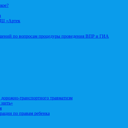
акое?
д
ДЦ «Артек
ошений по вопросам процедуры проведения ВПР и ГИА
орожно-транспортного травматизм
 нить»
я
рации по правам ребенка