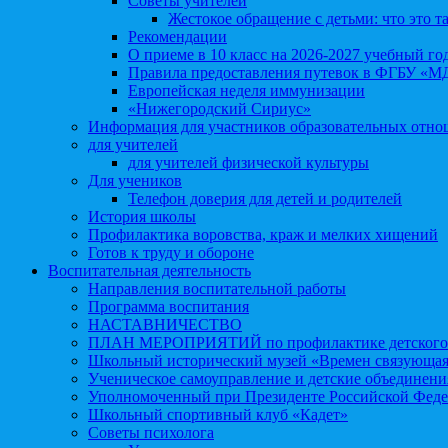
Советы учителей
Жестокое обращение с детьми: что это т
Рекомендации
О приеме в 10 класс на 2026-2027 учебный го
Правила предоставления путевок в ФГБУ «М
Европейская неделя иммунизации
«Нижегородский Сириус»
Информация для участников образовательных отн
для учителей
для учителей физической культуры
Для учеников
Телефон доверия для детей и родителей
История школы
Профилактика воровства, краж и мелких хищений
Готов к труду и обороне
Воспитательная деятельность
Направления воспитательной работы
Программа воспитания
НАСТАВНИЧЕСТВО
ПЛАН МЕРОПРИЯТИЙ по профилактике детского д
Школьный исторический музей «Времен связующая
Ученическое самоуправление и детские объединени
Уполномоченный при Президенте Российской Феде
Школьный спортивный клуб «Кадет»
Советы психолога