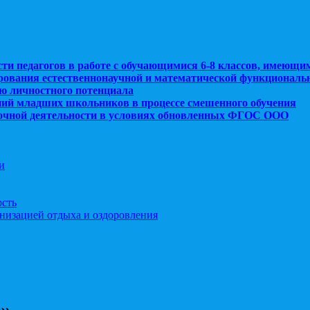
сти педагогов в работе с обучающимися 6-8 классов, имеющи
рования естественнонаучной и математической функциональ
ю личностного потенциала
ний младших школьников в процессе смешенного обучения
рочной деятельности в условиях обновленных ФГОС ООО
и
ость
анизацией отдыха и оздоровления
е»