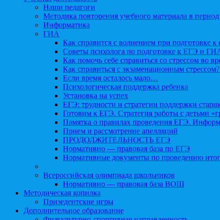
Наши педагоги
Методика повторения учебного материала в период
Информатика
ГИА
Как справится с волнением при подготовке к 
Советы психолога по подготовке к ЕГЭ и ГИ
Как помочь себе справиться со стрессом во в
Как справиться с экзаменационным стрессом?
Если время осталось мало…
Психологическая поддержка ребенка
Установка на успех
ЕГЭ: трудности и стратегии поддержки старш
Готовим к ЕГЭ. Стратегия работы с детьми «
Памятка о правилах проведения ЕГЭ. Информа
Прием и рассмотрение апелляций
ПРОДОЛЖИТЕЛЬНОСТЬ ЕГЭ
Нормативно — правовая база по ЕГЭ
Нормативные документы по проведению итог
Всероссийская олимпиада школьников
Нормативно — правовая база ВОШ
Методическая копилка
Призедентские игры
Дополнительное образование
Физкультурно-спортивная направленность