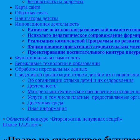
Безопасность на водоемах
Карта сайта
Обратная связь
Навигаторы детства
Инновационная деятельность
Развитие психолого-педагогической компетентно
Психолого-педагогическое сопровождение форми
Реализация комплексной Программы по развити
Формирование проектно-исследовательских уме
Проектирование воспитательного контура внеу
Функциональная грамотность
Бережливые технологии в образовании
Обработка персональных данных
Сведения об организации отдыха детей и их оздоровлени
Об организации отдыха детей и их оздоровления
Деятельность
Материально-техническое обеспечение и оснащенн
Услуги, в том числе платные, предоставляемые орг
Доступная среда
Иная информация
«
Областной конкурс «Вторая жизнь ненужных вещей»
Школе 12-25 лет
»
«Право на счастливое будуще