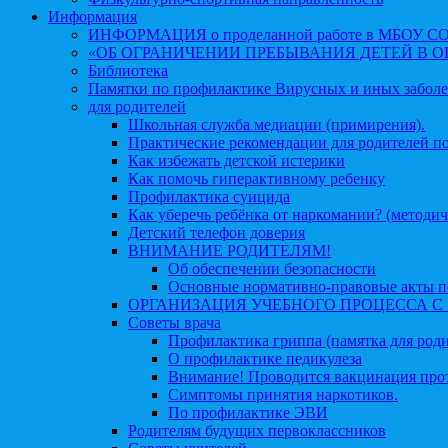
Информация
ИНФОРМАЦИЯ о проделанной работе в МБОУ СОШ №
«ОБ ОГРАНИЧЕНИИ ПРЕБЫВАНИЯ ДЕТЕЙ В 
Библиотека
Памятки по профилактике Вирусных и иных забол
для родителей
Школьная служба медиации (примирения).
Практические рекомендации для родителей п
Как избежать детской истерики
Как помочь гиперактивному ребенку
Профилактика суицида
Как уберечь ребёнка от наркомании? (методич
Детский телефон доверия
ВНИМАНИЕ РОДИТЕЛЯМ!
Об обеспечении безопасности
Основные нормативно-правовые акты по
ОРГАНИЗАЦИЯ УЧЕБНОГО ПРОЦЕССА С 1 
Советы врача
Профилактика гриппа (памятка для роди
О профилактике педикулеза
Внимание! Проводится вакцинация про
Симптомы принятия наркотиков.
По профилактике ЭВИ
Родителям будущих первоклассников