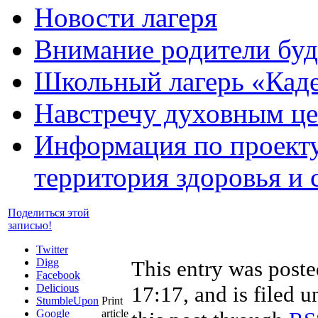
Новости лагеря
Внимание родители бу
Школьный лагерь «Кад
Навстречу духовным це
Информация по проект
территория здоровья и
Поделиться этой
записью!
Twitter
Digg
This entry was post
Facebook
Delicious
17:17, and is filed 
StumbleUpon
Print
Google
article