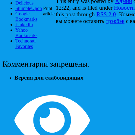
This entry was posted by
Админ
o
Delicious
12:22, and is filed under
Новости
StumbleUpon
Print
Google
article
this post through
RSS 2.0
. Комм
Bookmarks
вы можете оставить
трэкбэк
с ва
LinkedIn
Yahoo
Bookmarks
Technorati
Favorites
Комментарии запрещены.
Версия для слабовидящих