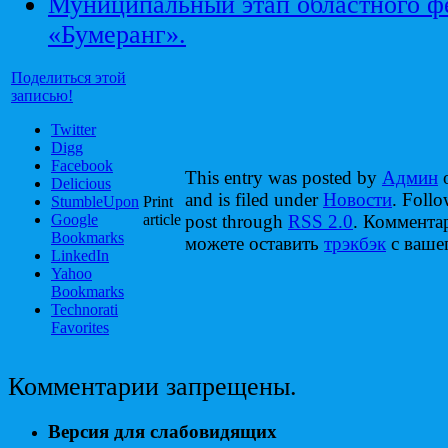
Муниципальный этап областного ф
«Бумеранг».
Поделиться этой
записью!
Twitter
Digg
Facebook
This entry was posted by
Админ
o
Delicious
and is filed under
Новости
. Follo
StumbleUpon
Print
Google
article
post through
RSS 2.0
. Коммента
Bookmarks
можете оставить
трэкбэк
с вашег
LinkedIn
Yahoo
Bookmarks
Technorati
Favorites
Комментарии запрещены.
Версия для слабовидящих