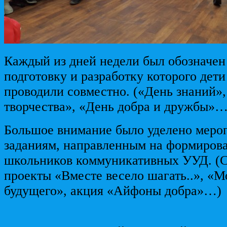
Каждый из дней недели был обозначен
подготовку и разработку которого дети
проводили совместно. («День знаний»
творчества», «День добра и дружбы»…
Большое внимание было уделено меро
заданиям, направленным на формиров
школьников коммуникативных УУД. (
проекты «Вместе весело шагать..», «
будущего», акция «Айфоны добра»…)