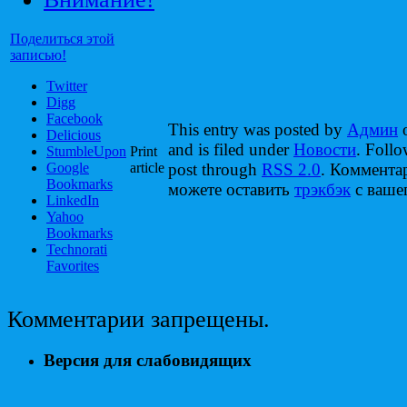
Поделиться этой
записью!
Twitter
Digg
Facebook
This entry was posted by
Админ
o
Delicious
and is filed under
Новости
. Follo
StumbleUpon
Print
Google
article
post through
RSS 2.0
. Коммента
Bookmarks
можете оставить
трэкбэк
с вашег
LinkedIn
Yahoo
Bookmarks
Technorati
Favorites
Комментарии запрещены.
Версия для слабовидящих