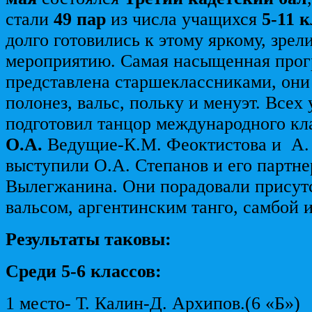
стали
49 пар
из числа учащихся
5-11 к
долго готовились к этому яркому, зре
мероприятию. Самая насыщенная про
представлена старшеклассниками, они
полонез, вальс, польку и менуэт. Всех
подготовил танцор международного кл
О.А.
Ведущие-К.М. Феоктистова и А. 
выступили О.А. Степанов и его партн
Вылегжанина. Они порадовали прису
вальсом, аргентинским танго, самбой 
Результаты таковы:
Среди 5-6 классов:
1 место- Т. Калин-Д. Архипов.(6 «Б»)