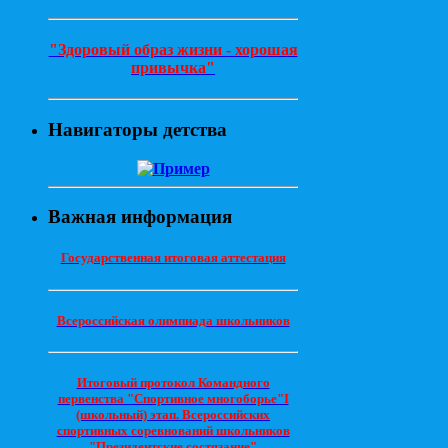
"Здоровый образ жизни - хорошая
привычка"
Навигаторы детства
Важная информация
Государственная итоговая аттестация
Всероссийская олимпиада школьников
Итоговый протокол Командного
первенства "Спортивное многоборье"I
(школьный) этап. Всероссийских
спортивных соревнований школьников
"Президентские состязание"