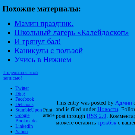
Похожие материалы:
Мамин праздник.
Школьный лагерь «Калейдоскоп»
И грянул бал!
Каникулы с пользой
Учись в Нижнем
Поделиться этой
записью!
Twitter
Digg
Facebook
This entry was posted by
Админ
o
Delicious
and is filed under
Новости
. Follo
StumbleUpon
Print
Google
article
post through
RSS 2.0
. Коммента
Bookmarks
можете оставить
трэкбэк
с вашег
LinkedIn
Yahoo