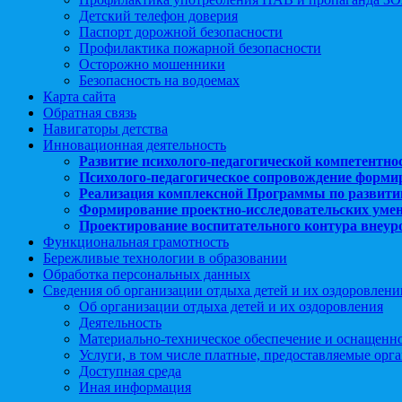
Детский телефон доверия
Паспорт дорожной безопасности
Профилактика пожарной безопасности
Осторожно мошенники
Безопасность на водоемах
Карта сайта
Обратная связь
Навигаторы детства
Инновационная деятельность
Развитие психолого-педагогической компетентно
Психолого-педагогическое сопровождение форми
Реализация комплексной Программы по развити
Формирование проектно-исследовательских уме
Проектирование воспитательного контура внеу
Функциональная грамотность
Бережливые технологии в образовании
Обработка персональных данных
Сведения об организации отдыха детей и их оздоровлени
Об организации отдыха детей и их оздоровления
Деятельность
Материально-техническое обеспечение и оснащенн
Услуги, в том числе платные, предоставляемые орг
Доступная среда
Иная информация