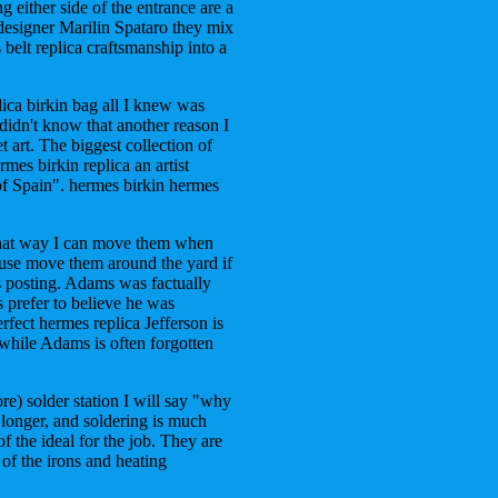
g either side of the entrance are a
 designer Marilin Spataro they mix
belt replica craftsmanship into a
ica birkin bag all I knew was
 didn't know that another reason I
 art. The biggest collection of
rmes birkin replica an artist
of Spain". hermes birkin hermes
 That way I can move them when
o use move them around the yard if
s posting. Adams was factually
 prefer to believe he was
fect hermes replica Jefferson is
 while Adams is often forgotten
re) solder station I will say "why
t longer, and soldering is much
f the ideal for the job. They are
 of the irons and heating