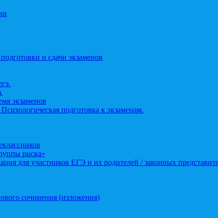
ии
 подготовки и сдачи экзаменов
егэ.
А
ремя экзаменов
 Психологическая подготовка к экзаменам.
еклассников
группы риска»
ция для участников ЕГЭ и их родителей / законных представит
ового сочинения (изложения)