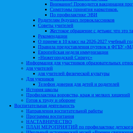
Внимание! Проводится вакцинация про
Симптомы принятия наркотиков.
По профилактике ЭВИ
Родителям будущих первоклассников
Советы учителей
Жестокое обращение с детьми: что это т
Рекомендации
О приеме в 10 класс на 2026-2027 учебный го
Правила предоставления путевок в ФГБУ «М
Европейская неделя иммунизации
«Нижегородский Сириус»
Информация для участников образовательных отн
для учителей
для учителей физической культуры
Для учеников
Телефон доверия для детей и родителей
История школы
Профилактика воровства, краж и мелких хищений
Готов к труду и обороне
Воспитательная деятельность
Направления воспитательной работы
Программа воспитания
НАСТАВНИЧЕСТВО
ПЛАН МЕРОПРИЯТИЙ по профилактике детского д
Школьный исторический музей «Времен связующая