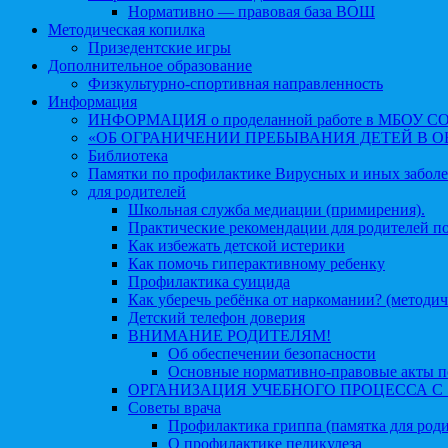
Нормативно — правовая база ВОШ
Методическая копилка
Призедентские игры
Дополнительное образование
Физкультурно-спортивная направленность
Информация
ИНФОРМАЦИЯ о проделанной работе в МБОУ СОШ №
«ОБ ОГРАНИЧЕНИИ ПРЕБЫВАНИЯ ДЕТЕЙ В 
Библиотека
Памятки по профилактике Вирусных и иных забол
для родителей
Школьная служба медиации (примирения).
Практические рекомендации для родителей п
Как избежать детской истерики
Как помочь гиперактивному ребенку
Профилактика суицида
Как уберечь ребёнка от наркомании? (методич
Детский телефон доверия
ВНИМАНИЕ РОДИТЕЛЯМ!
Об обеспечении безопасности
Основные нормативно-правовые акты по
ОРГАНИЗАЦИЯ УЧЕБНОГО ПРОЦЕССА С 1 
Советы врача
Профилактика гриппа (памятка для роди
О профилактике педикулеза