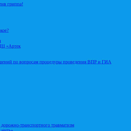
тив гриппа!
акое?
д
ДЦ «Артек
ошений по вопросам процедуры проведения ВПР и ГИА
орожно-транспортного травматизм
 нить»