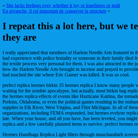
«
She lacks feelings ever, whether it joy or loneliness or guilt
En revanche, il est important de conserver la structure
»
I repeat this a lot here, but we 
they are
I really appreciated that members of Harlem Needle Arts featured in 
had experience with police brutality or someone in their family died f
the textile process very personal for them. I was also attracted to the j
how the Harlem Needle Arts brought in incense and prayed to provide
had touched the site where Eric Garner was killed. It was so cool.
perfect replica hermes birkin 35 hermes replica I know many people wi
waiting for the zombie apocalypse, but actually, most birkin bag replic
the hermes replica effects of events like Hurricane Katrina, the tornad
Perkins, Oklahoma, or even the political games resulting in the embarr
supplies in Elk River, West Virgina, and Flint Michigan. In all of thes
organizations, including FEMA responded, but hermes evelyne replica f
late. When your house, and all you have, has been leveled, you migh
replica and a few carefully planned items to survive. perfect hermes re
Hermes Handbags Replica Light filters through moucharabieh screen