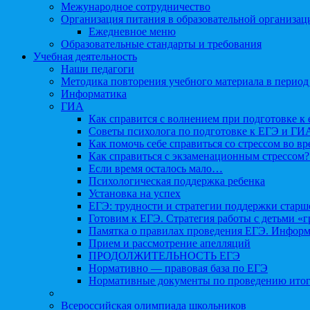
Межународное сотрудничество
Организация питания в образовательной организац
Ежедневное меню
Образовательные стандарты и требования
Учебная деятельность
Наши педагоги
Методика повторения учебного материала в период
Информатика
ГИА
Как справится с волнением при подготовке к 
Советы психолога по подготовке к ЕГЭ и ГИ
Как помочь себе справиться со стрессом во в
Как справиться с экзаменационным стрессом?
Если время осталось мало…
Психологическая поддержка ребенка
Установка на успех
ЕГЭ: трудности и стратегии поддержки старш
Готовим к ЕГЭ. Стратегия работы с детьми «
Памятка о правилах проведения ЕГЭ. Информа
Прием и рассмотрение апелляций
ПРОДОЛЖИТЕЛЬНОСТЬ ЕГЭ
Нормативно — правовая база по ЕГЭ
Нормативные документы по проведению итог
Всероссийская олимпиада школьников