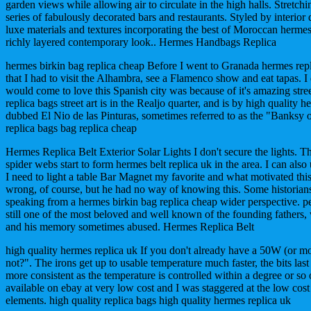
garden views while allowing air to circulate in the high halls. Stretchin
series of fabulously decorated bars and restaurants. Styled by interior
luxe materials and textures incorporating the best of Moroccan hermes 
richly layered contemporary look.. Hermes Handbags Replica
hermes birkin bag replica cheap Before I went to Granada hermes repl
that I had to visit the Alhambra, see a Flamenco show and eat tapas. I
would come to love this Spanish city was because of it's amazing street
replica bags street art is in the Realjo quarter, and is by high quality he
dubbed El Nio de las Pinturas, sometimes referred to as the "Banksy 
replica bags bag replica cheap
Hermes Replica Belt Exterior Solar Lights I don't secure the lights.
spider webs start to form hermes belt replica uk in the area. I can als
I need to light a table Bar Magnet my favorite and what motivated thi
wrong, of course, but he had no way of knowing this. Some historians
speaking from a hermes birkin bag replica cheap wider perspective. per
still one of the most beloved and well known of the founding fathers,
and his memory sometimes abused. Hermes Replica Belt
high quality hermes replica uk If you don't already have a 50W (or mo
not?". The irons get up to usable temperature much faster, the bits las
more consistent as the temperature is controlled within a degree or so o
available on ebay at very low cost and I was staggered at the low cost
elements. high quality replica bags high quality hermes replica uk