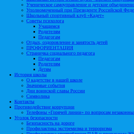
Ученическое самоуправление и детские объединени
Уполномоченный при Президенте Российской Феде
Школьный спортивный клуб «Кадет»
Советы психолога
Учащимся
Родителям
Педагогам
Отдых, оздоровление и занятость детей
ПРОФОРИЕНТАЦИЯ
Страничка социального педагога
Педагогам
Родителям
Детям
История школы
О кадетстве в нашей школе
Значимые события
Дни воинской славы России
Символика
Контакты
Противодействие коррупции
Телефоны «Горячей линии» по вопросам незаконны
Уголок безопасности
Безопасность на дороге
Профилактика экстремизма и терроризма
Профилактика употребления ПАВ и пропаганда З