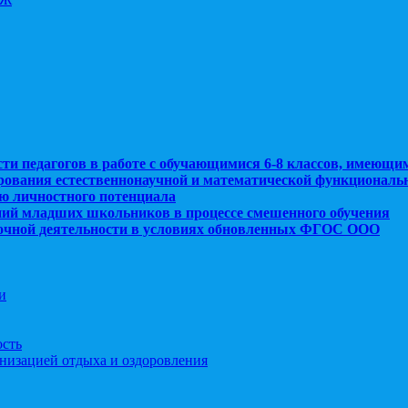
сти педагогов в работе с обучающимися 6-8 классов, имеющи
рования естественнонаучной и математической функциональ
ю личностного потенциала
ний младших школьников в процессе смешенного обучения
рочной деятельности в условиях обновленных ФГОС ООО
и
ость
анизацией отдыха и оздоровления