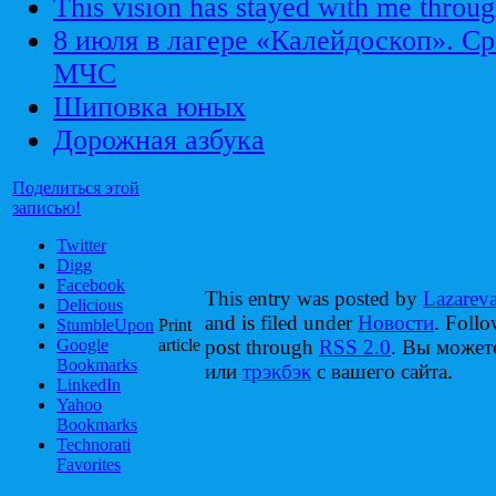
This vision has stayed with me throug
8 июля в лагере «Калейдоскоп». С
МЧС
Шиповка юных
Дорожная азбука
Поделиться этой
записью!
Twitter
Digg
Facebook
This entry was posted by
Lazarev
Delicious
and is filed under
Новости
. Follo
StumbleUpon
Print
Google
article
post through
RSS 2.0
. Вы може
Bookmarks
или
трэкбэк
с вашего сайта.
LinkedIn
Yahoo
Bookmarks
Technorati
Favorites