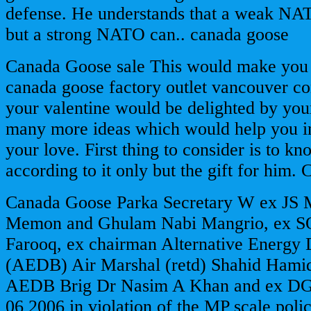
defense. He understands that a weak NA
but a strong NATO can.. canada goose
Canada Goose sale This would make you 
canada goose factory outlet vancouver co
your valentine would be delighted by your
many more ideas which would help you in 
your love. First thing to consider is to kn
according to it only but the gift for him.
Canada Goose Parka Secretary W ex JS
Memon and Ghulam Nabi Mangrio, ex 
Farooq, ex chairman Alternative Energy
(AEDB) Air Marshal (retd) Shahid Hamid
AEDB Brig Dr Nasim A Khan and ex DG
06 2006 in violation of the MP scale poli