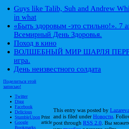
Guys like Talib, Suh and Andrew Whit
in what
«Быть здоровым -это стильно!». 7 
Всемирный День Здоровья.
Поход в кино
ВОЛШЕБНЫЙ МИР ШАРЛЯ ПЕРРО.
игра.
День неизвестного солдата
Поделиться этой
записью!
Twitter
Digg
Facebook
This entry was posted by
Lazarev
Delicious
and is filed under
Новости
. Follo
StumbleUpon
Print
Google
article
post through
RSS 2.0
. Вы може
Bookmarks