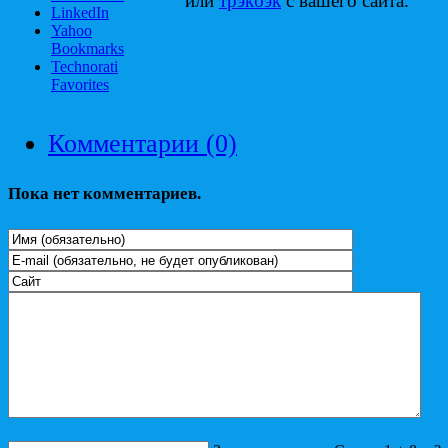
или
трэкбэк
с вашего сайта.
LinkedIn
Yahoo
Bookmarks
Technorati
Favorites
Комментарии (0)
Пока нет комментариев.