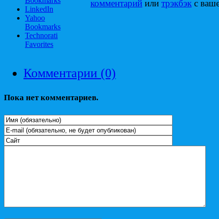
Bookmarks
комментарий
или
трэкбэк
с ваше
LinkedIn
Yahoo
Bookmarks
Technorati
Favorites
Комментарии (0)
Пока нет комментариев.