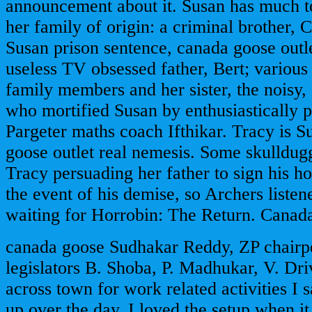
announcement about it. Susan has much t
her family of origin: a criminal brother, C
Susan prison sentence, canada goose outle
useless TV obsessed father, Bert; variou
family members and her sister, the noisy, 
who mortified Susan by enthusiastically 
Pargeter maths coach Ifthikar. Tracy is S
goose outlet real nemesis. Some skulldug
Tracy persuading her father to sign his ho
the event of his demise, so Archers listen
waiting for Horrobin: The Return. Canad
canada goose Sudhakar Reddy, ZP chairp
legislators B. Shoba, P. Madhukar, V. Dri
across town for work related activities I 
up over the day. I loved the setup when it