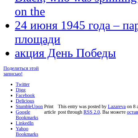
on the
24 июня 1945 года – п
площади
акция День Победы
Поделиться этой
записью!
Twitter
Digg
Facebook
Delicious
StumbleUpon
Print
This entry was posted by
Lazareva
on 8 а
Google
article
post through
RSS 2.0
. Вы можете
оста
Bookmarks
LinkedIn
Yahoo
Bookmarks