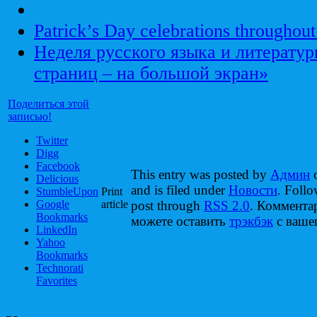
Patrick’s Day celebrations throughout 
Неделя русского языка и литерату
страниц – на большой экран»
Поделиться этой
записью!
Twitter
Digg
Facebook
This entry was posted by
Админ
o
Delicious
and is filed under
Новости
. Follo
StumbleUpon
Print
Google
article
post through
RSS 2.0
. Коммента
Bookmarks
можете оставить
трэкбэк
с вашег
LinkedIn
Yahoo
Bookmarks
Technorati
Favorites