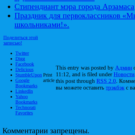
Стипендиант мэра города Арзамаса
Праздник для первоклассников «М
школьниками!».
Поделиться этой
записью!
Twitter
Digg
Facebook
This entry was posted by
Админ
o
Delicious
11:12, and is filed under
Новости
StumbleUpon
Print
Google
article
this post through
RSS 2.0
. Комм
Bookmarks
вы можете оставить
трэкбэк
с ва
LinkedIn
Yahoo
Bookmarks
Technorati
Favorites
Комментарии запрещены.