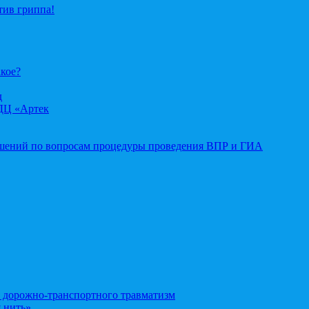
тив гриппа!
акое?
д
ДЦ «Артек
ошений по вопросам процедуры проведения ВПР и ГИА
орожно-транспортного травматизм
 нить»