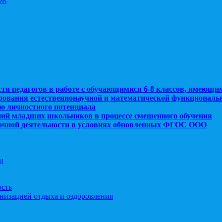
сти педагогов в работе с обучающимися 6-8 классов, имеющи
рования естественнонаучной и математической функциональ
ю личностного потенциала
ний младших школьников в процессе смешенного обучения
рочной деятельности в условиях обновленных ФГОС ООО
и
ость
анизацией отдыха и оздоровления