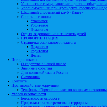
Ученическое самоуправление и детские объединени
Уполномоченный при Президенте Российской Феде
Школьный спортивный клуб «Кадет»
Советы психолога
Учащимся
Родителям
Педагогам
Отдых, оздоровление и занятость детей
ПРОФОРИЕНТАЦИЯ
Страничка социального педагога
Педагогам
Родителям
Детям
История школы
О кадетстве в нашей школе
Значимые события
Дни воинской славы России
Символика
Контакты
Противодействие коррупции
Телефоны «Горячей линии» по вопросам незаконны
Уголок безопасности
Безопасность на дороге
Профилактика экстремизма и терроризма
Профилактика употребления ПАВ и пропаганда З