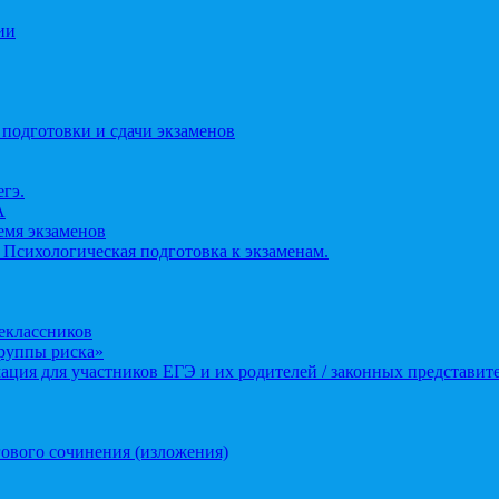
ии
 подготовки и сдачи экзаменов
егэ.
А
ремя экзаменов
 Психологическая подготовка к экзаменам.
еклассников
группы риска»
ция для участников ЕГЭ и их родителей / законных представит
ового сочинения (изложения)