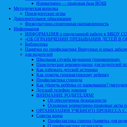
Нормативно — правовая база ВОШ
Методическая копилка
Призедентские игры
Дополнительное образование
Физкультурно-спортивная направленность
Информация
ИНФОРМАЦИЯ о проделанной работе в МБОУ СОШ №
«ОБ ОГРАНИЧЕНИИ ПРЕБЫВАНИЯ ДЕТЕЙ В 
Библиотека
Памятки по профилактике Вирусных и иных забол
для родителей
Школьная служба медиации (примирения).
Практические рекомендации для родителей п
Как избежать детской истерики
Как помочь гиперактивному ребенку
Профилактика суицида
Как уберечь ребёнка от наркомании? (методич
Детский телефон доверия
ВНИМАНИЕ РОДИТЕЛЯМ!
Об обеспечении безопасности
Основные нормативно-правовые акты по
ОРГАНИЗАЦИЯ УЧЕБНОГО ПРОЦЕССА С 1 
Советы врача
Профилактика гриппа (памятка для роди
О профилактике педикулеза