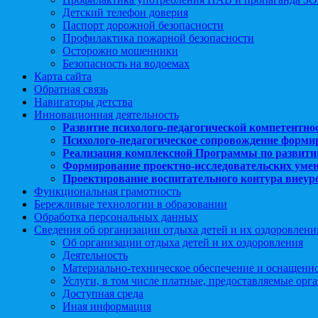
Детский телефон доверия
Паспорт дорожной безопасности
Профилактика пожарной безопасности
Осторожно мошенники
Безопасность на водоемах
Карта сайта
Обратная связь
Навигаторы детства
Инновационная деятельность
Развитие психолого-педагогической компетентно
Психолого-педагогическое сопровождение форми
Реализация комплексной Программы по развити
Формирование проектно-исследовательских уме
Проектирование воспитательного контура внеу
Функциональная грамотность
Бережливые технологии в образовании
Обработка персональных данных
Сведения об организации отдыха детей и их оздоровлени
Об организации отдыха детей и их оздоровления
Деятельность
Материально-техническое обеспечение и оснащенн
Услуги, в том числе платные, предоставляемые орг
Доступная среда
Иная информация