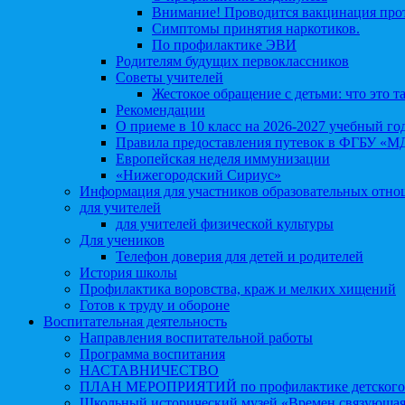
Внимание! Проводится вакцинация про
Симптомы принятия наркотиков.
По профилактике ЭВИ
Родителям будущих первоклассников
Советы учителей
Жестокое обращение с детьми: что это т
Рекомендации
О приеме в 10 класс на 2026-2027 учебный го
Правила предоставления путевок в ФГБУ «М
Европейская неделя иммунизации
«Нижегородский Сириус»
Информация для участников образовательных отн
для учителей
для учителей физической культуры
Для учеников
Телефон доверия для детей и родителей
История школы
Профилактика воровства, краж и мелких хищений
Готов к труду и обороне
Воспитательная деятельность
Направления воспитательной работы
Программа воспитания
НАСТАВНИЧЕСТВО
ПЛАН МЕРОПРИЯТИЙ по профилактике детского д
Школьный исторический музей «Времен связующая