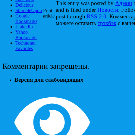
This entry was posted by
Админ
o
Delicious
and is filed under
Новости
. Follo
StumbleUpon
Print
Google
article
post through
RSS 2.0
. Коммента
Bookmarks
можете оставить
трэкбэк
с вашег
LinkedIn
Yahoo
Bookmarks
Technorati
Favorites
Комментарии запрещены.
Версия для слабовидящих