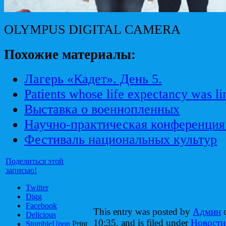
OLYMPUS DIGITAL CAMERA
Похожие материалы:
Лагерь «Кадет». День 5.
Patients whose life expectancy was li
Выставка о военнопленных
Научно-практическая конференция
Фестиваль национальных культур
Поделиться этой
записью!
Twitter
Digg
Facebook
This entry was posted by
Админ
o
Delicious
10:35, and is filed under
Новости
StumbleUpon
Print