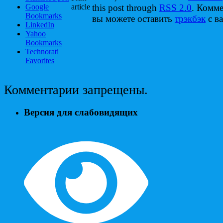
Google
article
this post through
RSS 2.0
. Комм
Bookmarks
вы можете оставить
трэкбэк
с ва
LinkedIn
Yahoo
Bookmarks
Technorati
Favorites
Комментарии запрещены.
Версия для слабовидящих