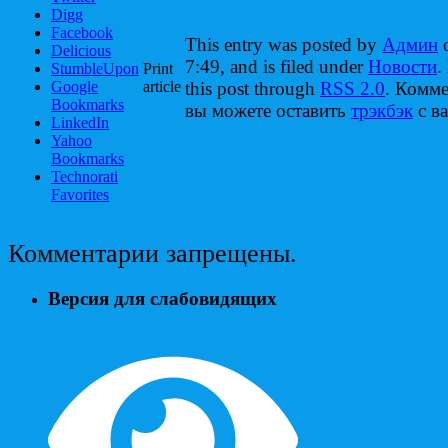
Digg
Facebook
This entry was posted by
Админ
o
Delicious
7:49, and is filed under
Новости
.
StumbleUpon
Print
Google
article
this post through
RSS 2.0
. Комм
Bookmarks
вы можете оставить
трэкбэк
с ва
LinkedIn
Yahoo
Bookmarks
Technorati
Favorites
Комментарии запрещены.
Версия для слабовидящих