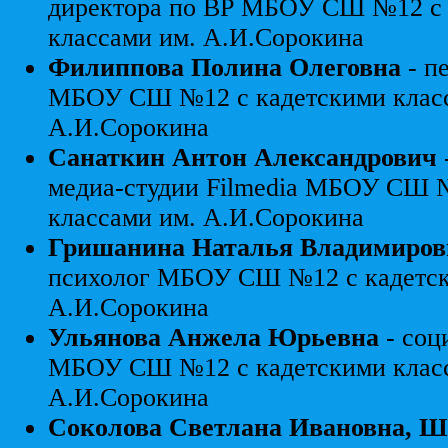
директора по ВР МБОУ СШ №12 с 
классами им. А.И.Сорокина
Филиппова Полина Олеговна
- п
МБОУ СШ №12 с кадетскими класс
А.И.Сорокина
Санаткин Антон Александрович
медиа-студии Filmedia МБОУ СШ 
классами им. А.И.Сорокина
Гришанина Наталья Владимиров
психолог МБОУ СШ №12 с кадетск
А.И.Сорокина
Ульянова Анжела Юрьевна
- соц
МБОУ СШ №12 с кадетскими класс
А.И.Сорокина
Соколова Светлана Ивановна, Ш