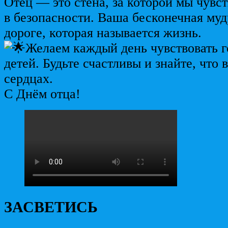
Отец — это стена, за которой мы чувст
в безопасности. Ваша бесконечная муд
дороге, которая называется жизнь.
Желаем каждый день чувствовать г
детей. Будьте счастливы и знайте, что 
сердцах.
С Днём отца!
ЗАСВЕТИСЬ