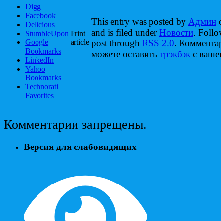
Digg
Facebook
This entry was posted by
Админ
o
Delicious
and is filed under
Новости
. Follo
StumbleUpon
Print
Google
article
post through
RSS 2.0
. Коммента
Bookmarks
можете оставить
трэкбэк
с вашег
LinkedIn
Yahoo
Bookmarks
Technorati
Favorites
Комментарии запрещены.
Версия для слабовидящих