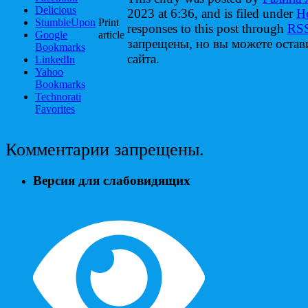
Delicious
2023 at 6:36, and is filed under
Н
StumbleUpon
Print
responses to this post through
RSS
Google
article
запрещены, но вы можете оста
Bookmarks
сайта.
LinkedIn
Yahoo
Bookmarks
Technorati
Favorites
Комментарии запрещены.
Версия для слабовидящих