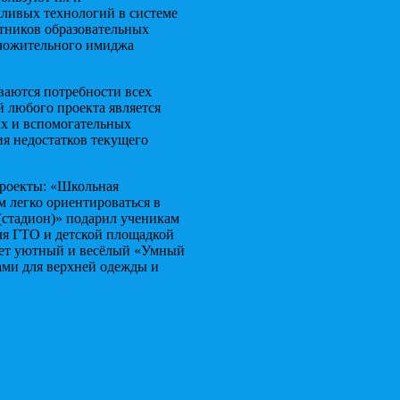
жливых технологий в системе
стников образовательных
оложительного имиджа
ваются потребности всех
 любого проекта является
ых и вспомогательных
я недостатков текущего
проекты: «Школьная
 легко ориентироваться в
(стадион)» подарил ученикам
ля ГТО и детской площадкой
ает уютный и весёлый «Умный
ами для верхней одежды и