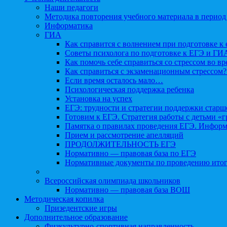
Наши педагоги
Методика повторения учебного материала в период
Информатика
ГИА
Как справится с волнением при подготовке к 
Советы психолога по подготовке к ЕГЭ и ГИ
Как помочь себе справиться со стрессом во в
Как справиться с экзаменационным стрессом?
Если время осталось мало…
Психологическая поддержка ребенка
Установка на успех
ЕГЭ: трудности и стратегии поддержки старш
Готовим к ЕГЭ. Стратегия работы с детьми «
Памятка о правилах проведения ЕГЭ. Информа
Прием и рассмотрение апелляций
ПРОДОЛЖИТЕЛЬНОСТЬ ЕГЭ
Нормативно — правовая база по ЕГЭ
Нормативные документы по проведению итог
Всероссийская олимпиада школьников
Нормативно — правовая база ВОШ
Методическая копилка
Призедентские игры
Дополнительное образование
Физкультурно-спортивная направленность