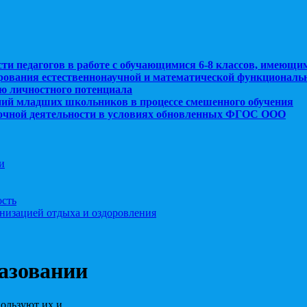
сти педагогов в работе с обучающимися 6-8 классов, имеющи
рования естественнонаучной и математической функциональ
ю личностного потенциала
ний младших школьников в процессе смешенного обучения
рочной деятельности в условиях обновленных ФГОС ООО
и
ость
анизацией отдыха и оздоровления
азовании
пользуют их и