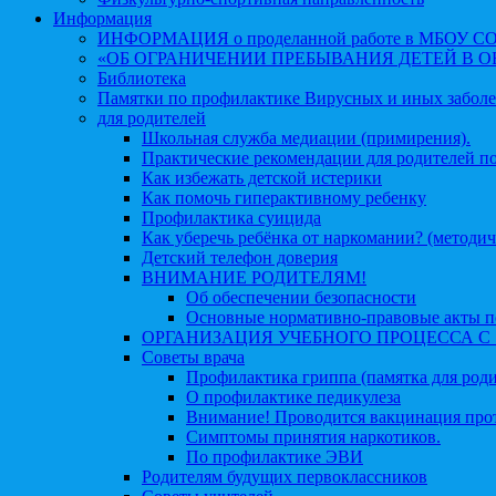
Информация
ИНФОРМАЦИЯ о проделанной работе в МБОУ СОШ №
«ОБ ОГРАНИЧЕНИИ ПРЕБЫВАНИЯ ДЕТЕЙ В 
Библиотека
Памятки по профилактике Вирусных и иных забол
для родителей
Школьная служба медиации (примирения).
Практические рекомендации для родителей п
Как избежать детской истерики
Как помочь гиперактивному ребенку
Профилактика суицида
Как уберечь ребёнка от наркомании? (методич
Детский телефон доверия
ВНИМАНИЕ РОДИТЕЛЯМ!
Об обеспечении безопасности
Основные нормативно-правовые акты по
ОРГАНИЗАЦИЯ УЧЕБНОГО ПРОЦЕССА С 1 
Советы врача
Профилактика гриппа (памятка для роди
О профилактике педикулеза
Внимание! Проводится вакцинация про
Симптомы принятия наркотиков.
По профилактике ЭВИ
Родителям будущих первоклассников