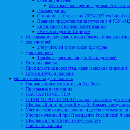
Советы учителей
Жестокое обращение с детьми: что это т
Рекомендации
О приеме в 10 класс на 2026-2027 учебный го
Правила предоставления путевок в ФГБУ «М
Европейская неделя иммунизации
«Нижегородский Сириус»
Информация для участников образовательных отн
для учителей
для учителей физической культуры
Для учеников
Телефон доверия для детей и родителей
История школы
Профилактика воровства, краж и мелких хищений
Готов к труду и обороне
Воспитательная деятельность
Направления воспитательной работы
Программа воспитания
НАСТАВНИЧЕСТВО
ПЛАН МЕРОПРИЯТИЙ по профилактике детского д
Школьный исторический музей «Времен связующая
Ученическое самоуправление и детские объединени
Уполномоченный при Президенте Российской Феде
Школьный спортивный клуб «Кадет»
Советы психолога