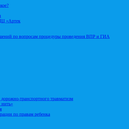
акое?
д
ДЦ «Артек
ошений по вопросам процедуры проведения ВПР и ГИА
орожно-транспортного травматизм
 нить»
я
рации по правам ребенка