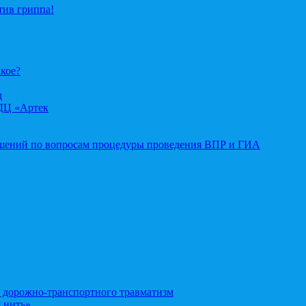
тив гриппа!
акое?
д
ДЦ «Артек
ошений по вопросам процедуры проведения ВПР и ГИА
орожно-транспортного травматизм
 нить»