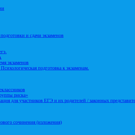
ии
 подготовки и сдачи экзаменов
егэ.
А
ремя экзаменов
 Психологическая подготовка к экзаменам.
еклассников
группы риска»
ция для участников ЕГЭ и их родителей / законных представит
ового сочинения (изложения)