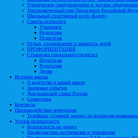
Ученическое самоуправление и детские объединени
Уполномоченный при Президенте Российской Феде
Школьный спортивный клуб «Кадет»
Советы психолога
Учащимся
Родителям
Педагогам
Отдых, оздоровление и занятость детей
ПРОФОРИЕНТАЦИЯ
Страничка социального педагога
Педагогам
Родителям
Детям
История школы
О кадетстве в нашей школе
Значимые события
Дни воинской славы России
Символика
Контакты
Противодействие коррупции
Телефоны «Горячей линии» по вопросам незаконны
Уголок безопасности
Безопасность на дороге
Профилактика экстремизма и терроризма
Профилактика употребления ПАВ и пропаганда З