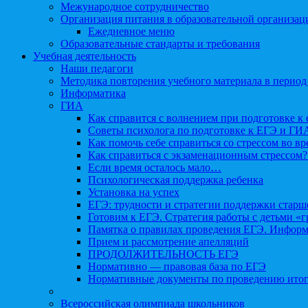
Межународное сотрудничество
Организация питания в образовательной организац
Ежедневное меню
Образовательные стандарты и требования
Учебная деятельность
Наши педагоги
Методика повторения учебного материала в период
Информатика
ГИА
Как справится с волнением при подготовке к 
Советы психолога по подготовке к ЕГЭ и ГИ
Как помочь себе справиться со стрессом во в
Как справиться с экзаменационным стрессом?
Если время осталось мало…
Психологическая поддержка ребенка
Установка на успех
ЕГЭ: трудности и стратегии поддержки старш
Готовим к ЕГЭ. Стратегия работы с детьми «
Памятка о правилах проведения ЕГЭ. Информа
Прием и рассмотрение апелляций
ПРОДОЛЖИТЕЛЬНОСТЬ ЕГЭ
Нормативно — правовая база по ЕГЭ
Нормативные документы по проведению итог
Всероссийская олимпиада школьников