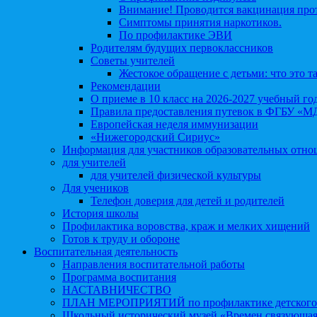
Внимание! Проводится вакцинация про
Симптомы принятия наркотиков.
По профилактике ЭВИ
Родителям будущих первоклассников
Советы учителей
Жестокое обращение с детьми: что это т
Рекомендации
О приеме в 10 класс на 2026-2027 учебный го
Правила предоставления путевок в ФГБУ «М
Европейская неделя иммунизации
«Нижегородский Сириус»
Информация для участников образовательных отн
для учителей
для учителей физической культуры
Для учеников
Телефон доверия для детей и родителей
История школы
Профилактика воровства, краж и мелких хищений
Готов к труду и обороне
Воспитательная деятельность
Направления воспитательной работы
Программа воспитания
НАСТАВНИЧЕСТВО
ПЛАН МЕРОПРИЯТИЙ по профилактике детского д
Школьный исторический музей «Времен связующая