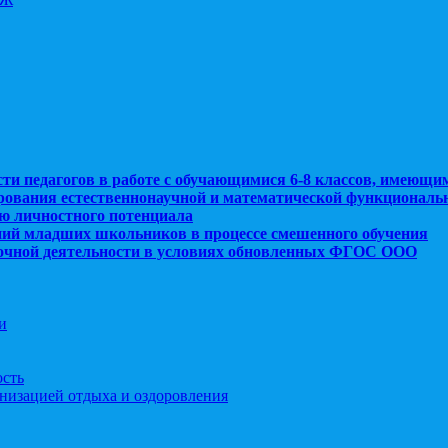
сти педагогов в работе с обучающимися 6-8 классов, имеющи
рования естественнонаучной и математической функциональ
ю личностного потенциала
ний младших школьников в процессе смешенного обучения
рочной деятельности в условиях обновленных ФГОС ООО
и
ость
анизацией отдыха и оздоровления