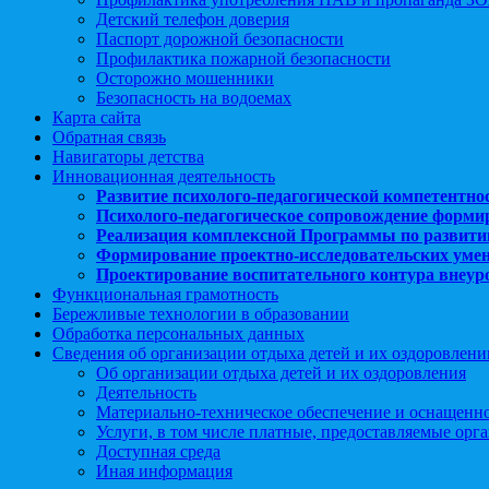
Детский телефон доверия
Паспорт дорожной безопасности
Профилактика пожарной безопасности
Осторожно мошенники
Безопасность на водоемах
Карта сайта
Обратная связь
Навигаторы детства
Инновационная деятельность
Развитие психолого-педагогической компетентно
Психолого-педагогическое сопровождение форми
Реализация комплексной Программы по развити
Формирование проектно-исследовательских уме
Проектирование воспитательного контура внеу
Функциональная грамотность
Бережливые технологии в образовании
Обработка персональных данных
Сведения об организации отдыха детей и их оздоровлени
Об организации отдыха детей и их оздоровления
Деятельность
Материально-техническое обеспечение и оснащенн
Услуги, в том числе платные, предоставляемые орг
Доступная среда
Иная информация