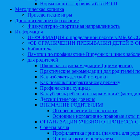
Нормативно — правовая база ВОШ
Методическая копилка
Призедентские игры
Дополнительное образование
Физкультурно-спортивная направленность
Информация
ИНФОРМАЦИЯ о проделанной работе в МБОУ СОШ №
«ОБ ОГРАНИЧЕНИИ ПРЕБЫВАНИЯ ДЕТЕЙ В 
Библиотека
Памятки по профилактике Вирусных и иных забол
для родителей
Школьная служба медиации (примирения).
Практические рекомендации для родителей п
Как избежать детской истерики
Как помочь гиперактивному ребенку
Профилактика суицида
Как уберечь ребёнка от наркомании? (методич
Детский телефон доверия
ВНИМАНИЕ РОДИТЕЛЯМ!
Об обеспечении безопасности
Основные нормативно-правовые акты по
ОРГАНИЗАЦИЯ УЧЕБНОГО ПРОЦЕССА С 1 
Советы врача
Профилактика гриппа (памятка для роди
О профилактике педикулеза