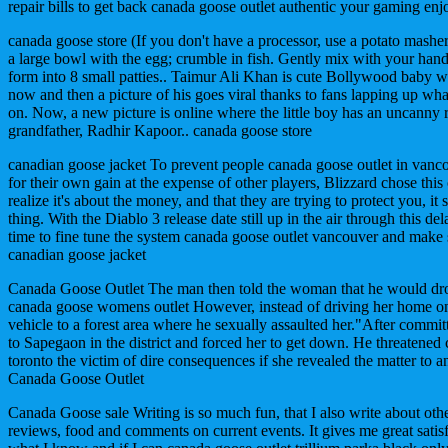
repair bills to get back canada goose outlet authentic your gaming en
canada goose store (If you don't have a processor, use a potato masher
a large bowl with the egg; crumble in fish. Gently mix with your hands
form into 8 small patties.. Taimur Ali Khan is cute Bollywood baby 
now and then a picture of his goes viral thanks to fans lapping up what
on. Now, a new picture is online where the little boy has an uncanny
grandfather, Radhir Kapoor.. canada goose store
canadian goose jacket To prevent people canada goose outlet in vanc
for their own gain at the expense of other players, Blizzard chose th
realize it's about the money, and that they are trying to protect you, it 
thing. With the Diablo 3 release date still up in the air through this de
time to fine tune the system canada goose outlet vancouver and make s
canadian goose jacket
Canada Goose Outlet The man then told the woman that he would dro
canada goose womens outlet However, instead of driving her home on
vehicle to a forest area where he sexually assaulted her."After commi
to Sapegaon in the district and forced her to get down. He threatened 
toronto the victim of dire consequences if she revealed the matter to an
Canada Goose Outlet
Canada Goose sale Writing is so much fun, that I also write about other
reviews, food and comments on current events. It gives me great satisf