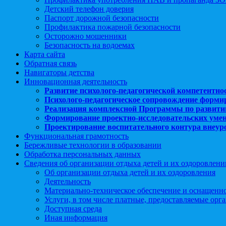
Детский телефон доверия
Паспорт дорожной безопасности
Профилактика пожарной безопасности
Осторожно мошенники
Безопасность на водоемах
Карта сайта
Обратная связь
Навигаторы детства
Инновационная деятельность
Развитие психолого-педагогической компетентно
Психолого-педагогическое сопровождение форми
Реализация комплексной Программы по развити
Формирование проектно-исследовательских уме
Проектирование воспитательного контура внеу
Функциональная грамотность
Бережливые технологии в образовании
Обработка персональных данных
Сведения об организации отдыха детей и их оздоровлени
Об организации отдыха детей и их оздоровления
Деятельность
Материально-техническое обеспечение и оснащенн
Услуги, в том числе платные, предоставляемые орг
Доступная среда
Иная информация