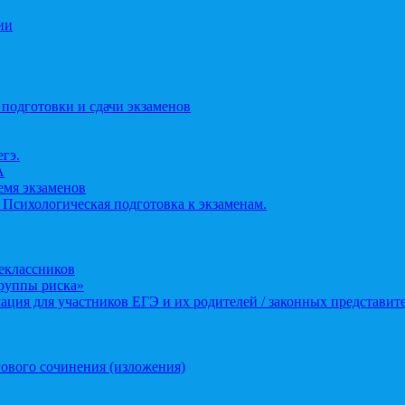
ии
 подготовки и сдачи экзаменов
егэ.
А
ремя экзаменов
 Психологическая подготовка к экзаменам.
еклассников
группы риска»
ция для участников ЕГЭ и их родителей / законных представит
ового сочинения (изложения)