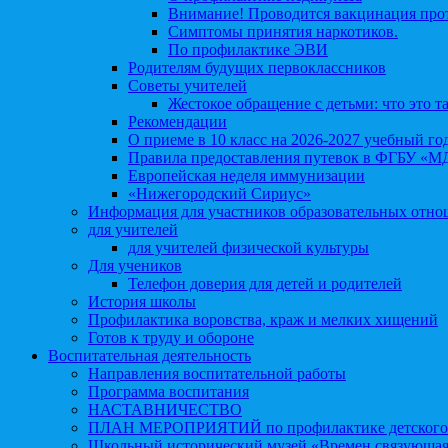
Внимание! Проводится вакцинация про
Симптомы принятия наркотиков.
По профилактике ЭВИ
Родителям будущих первоклассников
Советы учителей
Жестокое обращение с детьми: что это т
Рекомендации
О приеме в 10 класс на 2026-2027 учебный го
Правила предоставления путевок в ФГБУ «М
Европейская неделя иммунизации
«Нижегородский Сириус»
Информация для участников образовательных отн
для учителей
для учителей физической культуры
Для учеников
Телефон доверия для детей и родителей
История школы
Профилактика воровства, краж и мелких хищений
Готов к труду и обороне
Воспитательная деятельность
Направления воспитательной работы
Программа воспитания
НАСТАВНИЧЕСТВО
ПЛАН МЕРОПРИЯТИЙ по профилактике детского д
Школьный исторический музей «Времен связующая