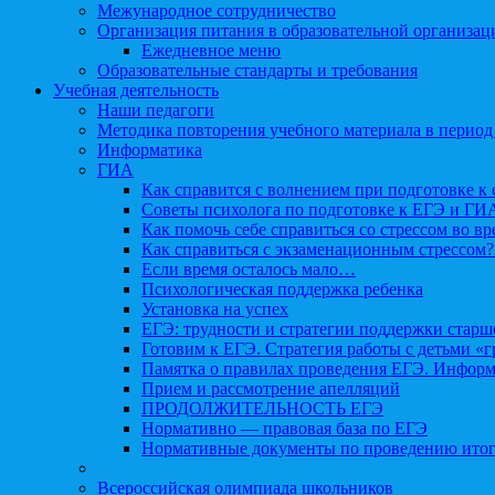
Межународное сотрудничество
Организация питания в образовательной организац
Ежедневное меню
Образовательные стандарты и требования
Учебная деятельность
Наши педагоги
Методика повторения учебного материала в период
Информатика
ГИА
Как справится с волнением при подготовке к 
Советы психолога по подготовке к ЕГЭ и ГИ
Как помочь себе справиться со стрессом во в
Как справиться с экзаменационным стрессом?
Если время осталось мало…
Психологическая поддержка ребенка
Установка на успех
ЕГЭ: трудности и стратегии поддержки старш
Готовим к ЕГЭ. Стратегия работы с детьми «
Памятка о правилах проведения ЕГЭ. Информа
Прием и рассмотрение апелляций
ПРОДОЛЖИТЕЛЬНОСТЬ ЕГЭ
Нормативно — правовая база по ЕГЭ
Нормативные документы по проведению итог
Всероссийская олимпиада школьников