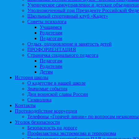
Ученическое самоуправление и детские объединени
Уполномоченный при Президенте Российской Феде
Школьный спортивный клуб «Кадет»
Советы психолога
Учащимся
Родителям
Педагогам
Отдых, оздоровление и занятость детей
ПРОФОРИЕНТАЦИЯ
Страничка социального педагога
Педагогам
Родителям
Детям
История школы
О кадетстве в нашей школе
Значимые события
Дни воинской славы России
Символика
Контакты
Противодействие коррупции
Телефоны «Горячей линии» по вопросам незаконны
Уголок безопасности
Безопасность на дороге
Профилактика экстремизма и терроризма
Профилактика употребления ПАВ и пропаганда З