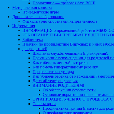
Нормативно — правовая база ВОШ
Методическая копилка
Призедентские игры
Дополнительное образование
Физкультурно-спортивная направленность
Информация
ИНФОРМАЦИЯ о проделанной работе в МБОУ СОШ №
«ОБ ОГРАНИЧЕНИИ ПРЕБЫВАНИЯ ДЕТЕЙ В 
Библиотека
Памятки по профилактике Вирусных и иных забол
для родителей
Школьная служба медиации (примирения).
Практические рекомендации для родителей п
Как избежать детской истерики
Как помочь гиперактивному ребенку
Профилактика суицида
Как уберечь ребёнка от наркомании? (методич
Детский телефон доверия
ВНИМАНИЕ РОДИТЕЛЯМ!
Об обеспечении безопасности
Основные нормативно-правовые акты по
ОРГАНИЗАЦИЯ УЧЕБНОГО ПРОЦЕССА С 1 
Советы врача
Профилактика гриппа (памятка для роди
О профилактике педикулеза