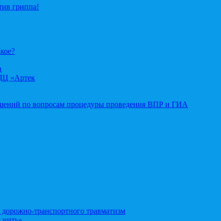
тив гриппа!
акое?
д
ДЦ «Артек
ошений по вопросам процедуры проведения ВПР и ГИА
орожно-транспортного травматизм
 нить»