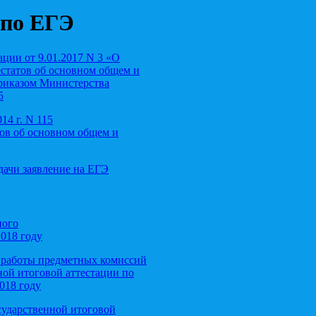
 по ЕГЭ
ции от 9.01.2017 N 3 «О
естатов об основном общем и
приказом Министерства
5
14 г. N 115
тов об основном общем и
дачи заявление на ЕГЭ
ного
2018 году
 работы предметных комиссий
ной итоговой аттестации по
018 году
сударственной итоговой