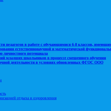
сти педагогов в работе с обучающимися 6-8 классов, имеющи
рования естественнонаучной и математической функциональ
ю личностного потенциала
ний младших школьников в процессе смешенного обучения
рочной деятельности в условиях обновленных ФГОС ООО
и
ость
анизацией отдыха и оздоровления