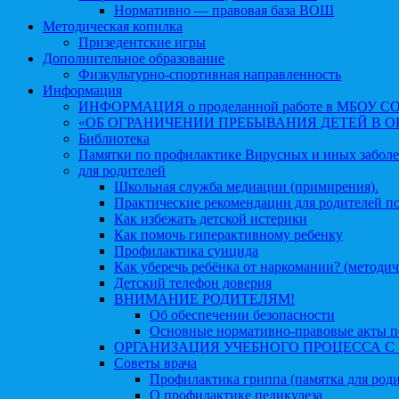
Нормативно — правовая база ВОШ
Методическая копилка
Призедентские игры
Дополнительное образование
Физкультурно-спортивная направленность
Информация
ИНФОРМАЦИЯ о проделанной работе в МБОУ СОШ №
«ОБ ОГРАНИЧЕНИИ ПРЕБЫВАНИЯ ДЕТЕЙ В 
Библиотека
Памятки по профилактике Вирусных и иных забол
для родителей
Школьная служба медиации (примирения).
Практические рекомендации для родителей п
Как избежать детской истерики
Как помочь гиперактивному ребенку
Профилактика суицида
Как уберечь ребёнка от наркомании? (методич
Детский телефон доверия
ВНИМАНИЕ РОДИТЕЛЯМ!
Об обеспечении безопасности
Основные нормативно-правовые акты по
ОРГАНИЗАЦИЯ УЧЕБНОГО ПРОЦЕССА С 1 
Советы врача
Профилактика гриппа (памятка для роди
О профилактике педикулеза