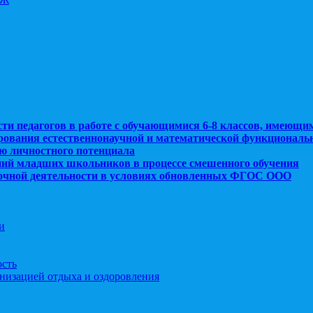
сти педагогов в работе с обучающимися 6-8 классов, имеющи
рования естественнонаучной и математической функциональ
ю личностного потенциала
ний младших школьников в процессе смешенного обучения
рочной деятельности в условиях обновленных ФГОС ООО
и
ость
анизацией отдыха и оздоровления