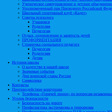
Ученическое самоуправление и детские объединени
Уполномоченный при Президенте Российской Феде
Школьный спортивный клуб «Кадет»
Советы психолога
Учащимся
Родителям
Педагогам
Отдых, оздоровление и занятость детей
ПРОФОРИЕНТАЦИЯ
Страничка социального педагога
Педагогам
Родителям
Детям
История школы
О кадетстве в нашей школе
Значимые события
Дни воинской славы России
Символика
Контакты
Противодействие коррупции
Телефоны «Горячей линии» по вопросам незаконны
Уголок безопасности
Безопасность на дороге
Профилактика экстремизма и терроризма
Профилактика употребления ПАВ и пропаганда З