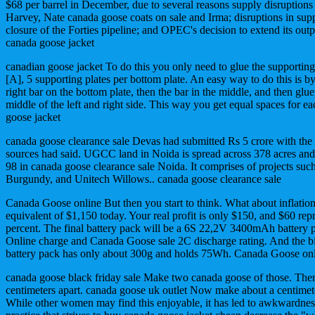
$68 per barrel in December, due to several reasons supply disruptions
Harvey, Nate canada goose coats on sale and Irma; disruptions in sup
closure of the Forties pipeline; and OPEC's decision to extend its outp
canada goose jacket
canadian goose jacket To do this you only need to glue the supporting
[A], 5 supporting plates per bottom plate. An easy way to do this is by 
right bar on the bottom plate, then the bar in the middle, and then glue
middle of the left and right side. This way you get equal spaces for ea
goose jacket
canada goose clearance sale Devas had submitted Rs 5 crore with the 
sources had said. UGCC land in Noida is spread across 378 acres and 
98 in canada goose clearance sale Noida. It comprises of projects su
Burgundy, and Unitech Willows.. canada goose clearance sale
Canada Goose online But then you start to think. What about inflation
equivalent of $1,150 today. Your real profit is only $150, and $60 repr
percent. The final battery pack will be a 6S 22,2V 3400mAh batter
Online charge and Canada Goose sale 2C discharge rating. And the bi
battery pack has only about 300g and holds 75Wh. Canada Goose on
canada goose black friday sale Make two canada goose of those. Then 
centimeters apart. canada goose uk outlet Now make about a centimete
While other women may find this enjoyable, it has led to awkwardness