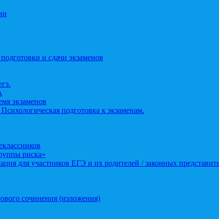
ии
 подготовки и сдачи экзаменов
егэ.
А
ремя экзаменов
 Психологическая подготовка к экзаменам.
еклассников
группы риска»
ция для участников ЕГЭ и их родителей / законных представит
ового сочинения (изложения)