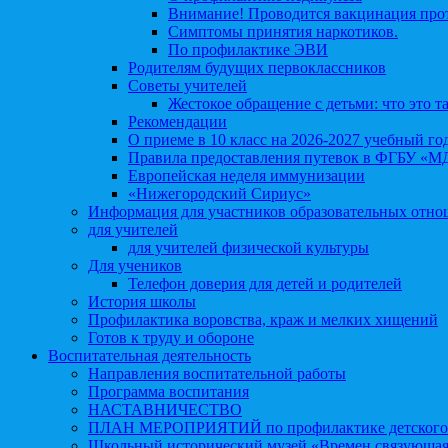
Внимание! Проводится вакцинация про
Симптомы принятия наркотиков.
По профилактике ЭВИ
Родителям будущих первоклассников
Советы учителей
Жестокое обращение с детьми: что это т
Рекомендации
О приеме в 10 класс на 2026-2027 учебный го
Правила предоставления путевок в ФГБУ «М
Европейская неделя иммунизации
«Нижегородский Сириус»
Информация для участников образовательных отн
для учителей
для учителей физической культуры
Для учеников
Телефон доверия для детей и родителей
История школы
Профилактика воровства, краж и мелких хищений
Готов к труду и обороне
Воспитательная деятельность
Направления воспитательной работы
Программа воспитания
НАСТАВНИЧЕСТВО
ПЛАН МЕРОПРИЯТИЙ по профилактике детского д
Школьный исторический музей «Времен связующая