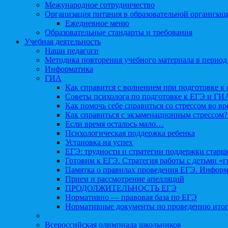
Межународное сотрудничество
Организация питания в образовательной организац
Ежедневное меню
Образовательные стандарты и требования
Учебная деятельность
Наши педагоги
Методика повторения учебного материала в период
Информатика
ГИА
Как справится с волнением при подготовке к 
Советы психолога по подготовке к ЕГЭ и ГИ
Как помочь себе справиться со стрессом во в
Как справиться с экзаменационным стрессом?
Если время осталось мало…
Психологическая поддержка ребенка
Установка на успех
ЕГЭ: трудности и стратегии поддержки старш
Готовим к ЕГЭ. Стратегия работы с детьми «
Памятка о правилах проведения ЕГЭ. Информа
Прием и рассмотрение апелляций
ПРОДОЛЖИТЕЛЬНОСТЬ ЕГЭ
Нормативно — правовая база по ЕГЭ
Нормативные документы по проведению итог
Всероссийская олимпиада школьников