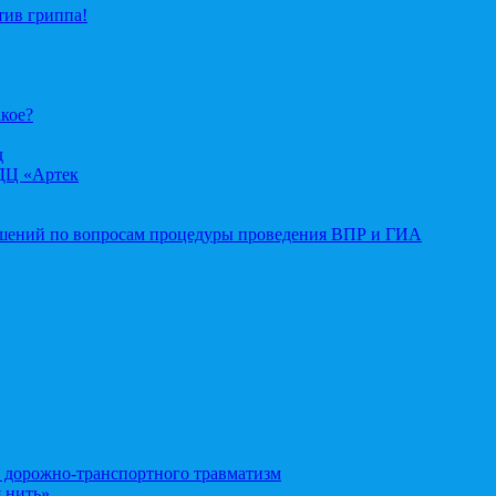
тив гриппа!
акое?
д
ДЦ «Артек
ошений по вопросам процедуры проведения ВПР и ГИА
орожно-транспортного травматизм
 нить»