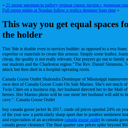
«
21 июня завершила работу первая смена лагеря с дневным п
Full moon nights at Nendaz follow a replica designer bags time
»
This way you get equal spaces fo
the holder
This 'ible is doable even to novices builder: as opposed to a eva foam
expertise or materials to create this armour. Simply some leather, foam
cheap, the quality is not really relevant. Our prayers go out to family a
our students and the Charleston region."The Rev. Daniel Simmons, 74
attack but then died in a hospital operating room.
Canada Goose Outlet Shalondra Dominque of Mississippi maneuvered 
own shot of Canada Goose Coats On Sale Marino. She's not much of a 
Twin Cities on a business trip, her husband directed her to the Mall of
heroes. Her Marino photo will be one more her husband will add to 
cave.". Canada Goose Outlet
buy canada goose jacket In 2017, crude oil prices spurted 24% on year 
of the year saw a particularly sharp spurt due to positive sentiment i
and expectation of an acceleration
canada goose outlet
in canada goose
canada goose clearance The final quarter saw prices spike beyond $60 