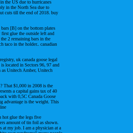
 in the US due to hurricanes
ply in the North Sea due to
ut cuts till the end of 2018. buy
 bars [B] on the bottom plates
first glue the outside left and
 the 2 remaining bars in the
ch taco in the holder.. canadian
registry, uk canada goose legal
is located in Sectors 96, 97 and
ch as Unitech Amber, Unitech
? That $1,000 in 2008 is the
esents a capital gains tax of 40
y pack with 0,5C Canada Goose
g advantage is the weight. This
line
hot glue the legs five
rs amount of tin foil as shown.
 at my job. I am a physician at a