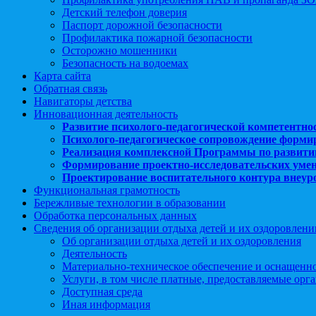
Детский телефон доверия
Паспорт дорожной безопасности
Профилактика пожарной безопасности
Осторожно мошенники
Безопасность на водоемах
Карта сайта
Обратная связь
Навигаторы детства
Инновационная деятельность
Развитие психолого-педагогической компетентно
Психолого-педагогическое сопровождение форми
Реализация комплексной Программы по развити
Формирование проектно-исследовательских уме
Проектирование воспитательного контура внеу
Функциональная грамотность
Бережливые технологии в образовании
Обработка персональных данных
Сведения об организации отдыха детей и их оздоровлени
Об организации отдыха детей и их оздоровления
Деятельность
Материально-техническое обеспечение и оснащенн
Услуги, в том числе платные, предоставляемые орг
Доступная среда
Иная информация