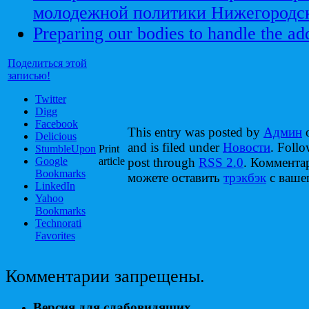
молодежной политики Нижегородск
Preparing our bodies to handle the add
Поделиться этой
записью!
Twitter
Digg
Facebook
This entry was posted by
Админ
o
Delicious
and is filed under
Новости
. Follo
StumbleUpon
Print
Google
article
post through
RSS 2.0
. Коммента
Bookmarks
можете оставить
трэкбэк
с вашег
LinkedIn
Yahoo
Bookmarks
Technorati
Favorites
Комментарии запрещены.
Версия для слабовидящих