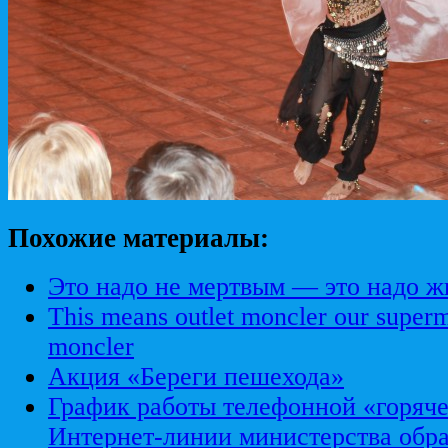
Похожие материалы:
Это надо не мертвым — это надо 
This means outlet moncler our superm
moncler
Акция «Береги пешехода»
График работы телефонной «горяче
Интернет-линии министерства обра