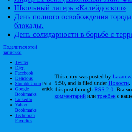
Школьный лагерь «Калейдоскоп»
День полного освобождения города
блокады.
День солидарности в борьбе с тер
Поделиться этой
записью!
Twitter
Digg
Facebook
This entry was posted by
Lazarev
Delicious
5:50, and is filed under
Новости
.
StumbleUpon
Print
Google
article
this post through
RSS 2.0
. Вы м
Bookmarks
комментарий
или
трэкбэк
с ваше
LinkedIn
Yahoo
Bookmarks
Technorati
Favorites