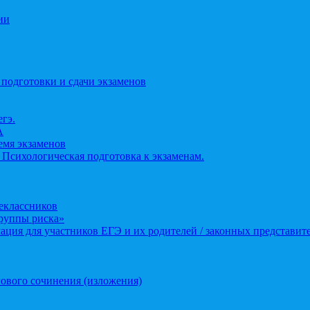
ии
 подготовки и сдачи экзаменов
егэ.
А
ремя экзаменов
 Психологическая подготовка к экзаменам.
еклассников
группы риска»
ция для участников ЕГЭ и их родителей / законных представит
ового сочинения (изложения)