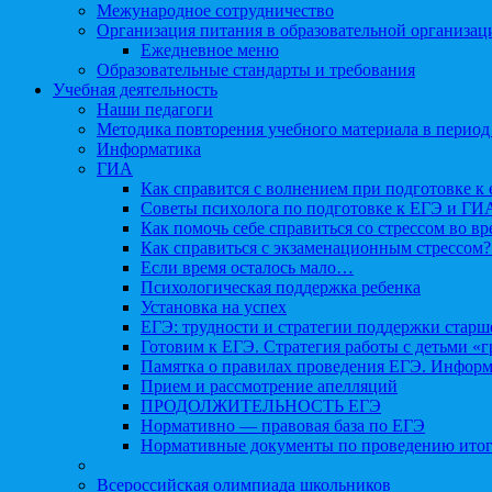
Межународное сотрудничество
Организация питания в образовательной организац
Ежедневное меню
Образовательные стандарты и требования
Учебная деятельность
Наши педагоги
Методика повторения учебного материала в период
Информатика
ГИА
Как справится с волнением при подготовке к 
Советы психолога по подготовке к ЕГЭ и ГИ
Как помочь себе справиться со стрессом во в
Как справиться с экзаменационным стрессом?
Если время осталось мало…
Психологическая поддержка ребенка
Установка на успех
ЕГЭ: трудности и стратегии поддержки старш
Готовим к ЕГЭ. Стратегия работы с детьми «
Памятка о правилах проведения ЕГЭ. Информа
Прием и рассмотрение апелляций
ПРОДОЛЖИТЕЛЬНОСТЬ ЕГЭ
Нормативно — правовая база по ЕГЭ
Нормативные документы по проведению итог
Всероссийская олимпиада школьников