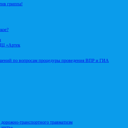
тив гриппа!
акое?
д
ДЦ «Артек
ошений по вопросам процедуры проведения ВПР и ГИА
орожно-транспортного травматизм
 нить»