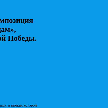
омпозиция
дам»,
ой Победы.
аук, в рамках которой