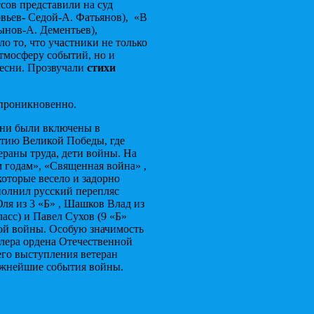
ссов представили на суд
овьев- Седой-А. Фатьянов), «В
ынов-А. Дементьев),
о то, что участники не только
тмосферу событий, но и
песни. Прозвучали
стихи
 проникновенно.
сни были включены в
тию Великой Победы, где
раны труда, дети войны. На
годам», «Священная война» ,
оторые весело и задорно
полнил русский перепляс
ля из 3 «Б» , Шашков Влад из
асс) и Павел Сухов (9 «Б»
ной войны. Особую значимость
лера ордена Отечественной
оего выступления ветеран
важнейшие события войны.