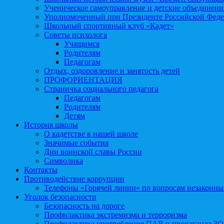
Ученическое самоуправление и детские объединени
Уполномоченный при Президенте Российской Феде
Школьный спортивный клуб «Кадет»
Советы психолога
Учащимся
Родителям
Педагогам
Отдых, оздоровление и занятость детей
ПРОФОРИЕНТАЦИЯ
Страничка социального педагога
Педагогам
Родителям
Детям
История школы
О кадетстве в нашей школе
Значимые события
Дни воинской славы России
Символика
Контакты
Противодействие коррупции
Телефоны «Горячей линии» по вопросам незаконны
Уголок безопасности
Безопасность на дороге
Профилактика экстремизма и терроризма
Профилактика употребления ПАВ и пропаганда З