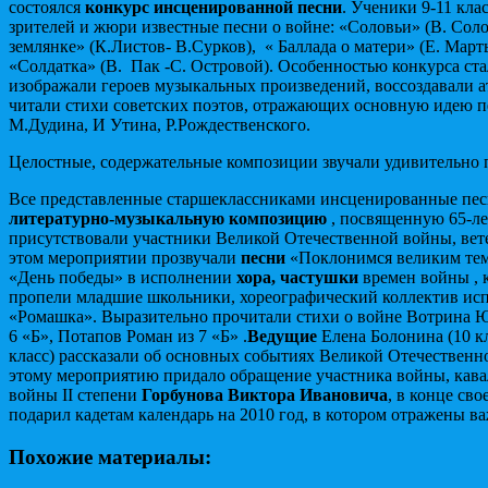
состоялся
конкурс инсценированной песни
. Ученики 9-11 кла
зрителей и жюри известные песни о войне: «Соловьи» (В. Сол
землянке» (К.Листов- В.Сурков), « Баллада о матери» (Е. Март
«Солдатка» (В. Пак -С. Островой). Особенностью конкурса стал
изображали героев музыкальных произведений, воссоздавали а
читали стихи советских поэтов, отражающих основную идею 
М.Дудина, И Утина, Р.Рождественского.
Целостные, содержательные композиции звучали удивительно
Все представленные старшеклассниками инсценированные пе
литературно-музыкальную композицию
, посвященную 65-ле
присутствовали участники Великой Отечественной войны, вете
этом мероприятии прозвучали
песни
«Поклонимся великим тем 
«День победы» в исполнении
хора,
частушки
времен войны , к
пропели младшие школьники, хореографический коллектив ис
«Ромашка». Выразительно прочитали стихи о войне Вотрина Ю
6 «Б», Потапов Роман из 7 «Б» .
Ведущие
Елена Болонина (10 кл
класс) рассказали об основных событиях Великой Отечествен
этому мероприятию придало обращение участника войны, кава
войны II степени
Горбунова Виктора Ивановича
, в конце св
подарил кадетам календарь на 2010 год, в котором отражены 
Похожие материалы: