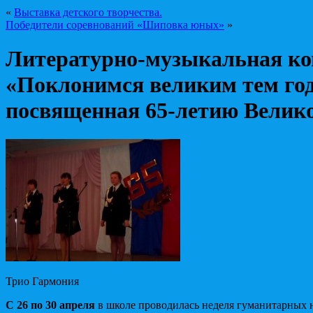
«
Выставка детского творчества.
Победители соревнований «Шиповка юных»
»
Литературно-музыкальная к
«Поклонимся великим тем го
посвященная 65-летию Велик
Трио Гармония
С 26 по 30 апреля
в школе проводилась неделя гуманитарных н