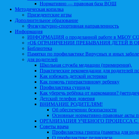
Нормативно — правовая база ВОШ
Методическая копилка
Призедентские игры
Дополнительное образование
Физкультурно-спортивная направленность
Информация
ИНФОРМАЦИЯ о проделанной работе в МБОУ СОШ №
«ОБ ОГРАНИЧЕНИИ ПРЕБЫВАНИЯ ДЕТЕЙ В 
Библиотека
Памятки по профилактике Вирусных и иных забол
для родителей
Школьная служба медиации (примирения).
Практические рекомендации для родителей п
Как избежать детской истерики
Как помочь гиперактивному ребенку
Профилактика суицида
Как уберечь ребёнка от наркомании? (методич
Детский телефон доверия
ВНИМАНИЕ РОДИТЕЛЯМ!
Об обеспечении безопасности
Основные нормативно-правовые акты по
ОРГАНИЗАЦИЯ УЧЕБНОГО ПРОЦЕССА С 1 
Советы врача
Профилактика гриппа (памятка для роди
О профилактике педикулеза