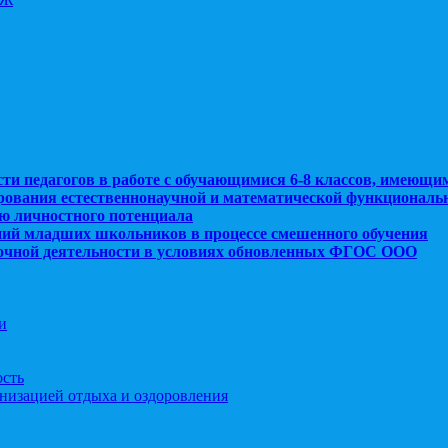
сти педагогов в работе с обучающимися 6-8 классов, имеющи
рования естественнонаучной и математической функциональ
ю личностного потенциала
ний младших школьников в процессе смешенного обучения
рочной деятельности в условиях обновленных ФГОС ООО
и
ость
анизацией отдыха и оздоровления