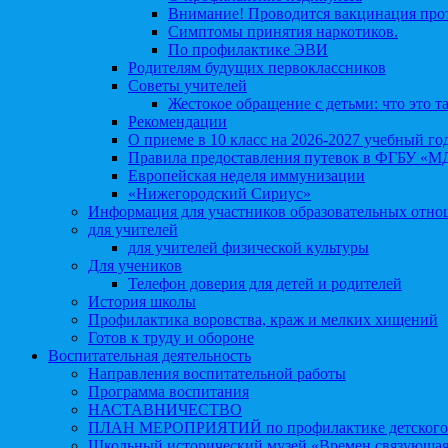
Внимание! Проводится вакцинация про
Симптомы принятия наркотиков.
По профилактике ЭВИ
Родителям будущих первоклассников
Советы учителей
Жестокое обращение с детьми: что это т
Рекомендации
О приеме в 10 класс на 2026-2027 учебный го
Правила предоставления путевок в ФГБУ «М
Европейская неделя иммунизации
«Нижегородский Сириус»
Информация для участников образовательных отн
для учителей
для учителей физической культуры
Для учеников
Телефон доверия для детей и родителей
История школы
Профилактика воровства, краж и мелких хищений
Готов к труду и обороне
Воспитательная деятельность
Направления воспитательной работы
Программа воспитания
НАСТАВНИЧЕСТВО
ПЛАН МЕРОПРИЯТИЙ по профилактике детского д
Школьный исторический музей «Времен связующая