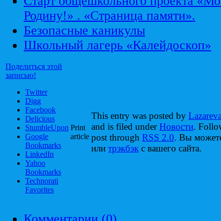
Старт общешкольного проекта «Мо
Родину!» . «Страница памяти».
Безопасные каникулы
Школьный лагерь «Калейдоскоп»
Поделиться этой
записью!
Twitter
Digg
Facebook
This entry was posted by
Lazarev
Delicious
and is filed under
Новости
. Follo
StumbleUpon
Print
Google
article
post through
RSS 2.0
. Вы може
Bookmarks
или
трэкбэк
с вашего сайта.
LinkedIn
Yahoo
Bookmarks
Technorati
Favorites
Комментарии (0)