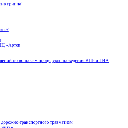
тив гриппа!
акое?
д
ДЦ «Артек
ошений по вопросам процедуры проведения ВПР и ГИА
орожно-транспортного травматизм
 нить»