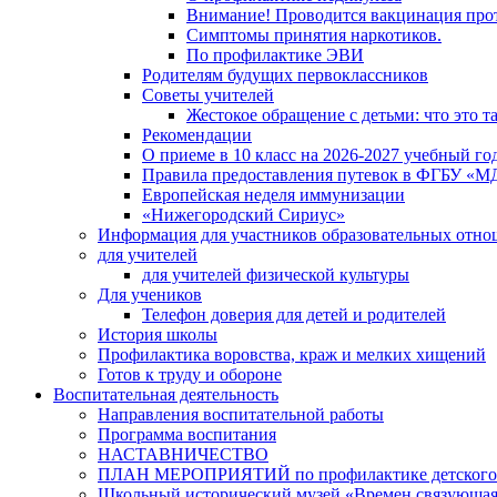
Внимание! Проводится вакцинация про
Симптомы принятия наркотиков.
По профилактике ЭВИ
Родителям будущих первоклассников
Советы учителей
Жестокое обращение с детьми: что это т
Рекомендации
О приеме в 10 класс на 2026-2027 учебный го
Правила предоставления путевок в ФГБУ «М
Европейская неделя иммунизации
«Нижегородский Сириус»
Информация для участников образовательных отн
для учителей
для учителей физической культуры
Для учеников
Телефон доверия для детей и родителей
История школы
Профилактика воровства, краж и мелких хищений
Готов к труду и обороне
Воспитательная деятельность
Направления воспитательной работы
Программа воспитания
НАСТАВНИЧЕСТВО
ПЛАН МЕРОПРИЯТИЙ по профилактике детского д
Школьный исторический музей «Времен связующая