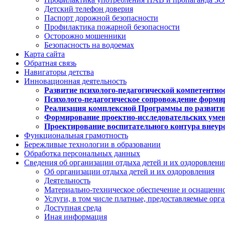
Детский телефон доверия
Паспорт дорожной безопасности
Профилактика пожарной безопасности
Осторожно мошенники
Безопасность на водоемах
Карта сайта
Обратная связь
Навигаторы детства
Инновационная деятельность
Развитие психолого-педагогической компетентно
Психолого-педагогическое сопровождение форми
Реализация комплексной Программы по развити
Формирование проектно-исследовательских уме
Проектирование воспитательного контура внеу
Функциональная грамотность
Бережливые технологии в образовании
Обработка персональных данных
Сведения об организации отдыха детей и их оздоровлени
Об организации отдыха детей и их оздоровления
Деятельность
Материально-техническое обеспечение и оснащенн
Услуги, в том числе платные, предоставляемые орг
Доступная среда
Иная информация