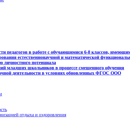
сти педагогов в работе с обучающимися 6-8 классов, имеющи
рования естественнонаучной и математической функциональ
ю личностного потенциала
ний младших школьников в процессе смешенного обучения
рочной деятельности в условиях обновленных ФГОС ООО
и
ость
анизацией отдыха и оздоровления