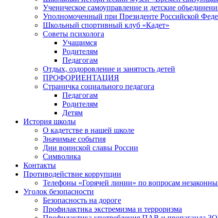
Ученическое самоуправление и детские объединени
Уполномоченный при Президенте Российской Феде
Школьный спортивный клуб «Кадет»
Советы психолога
Учащимся
Родителям
Педагогам
Отдых, оздоровление и занятость детей
ПРОФОРИЕНТАЦИЯ
Страничка социального педагога
Педагогам
Родителям
Детям
История школы
О кадетстве в нашей школе
Значимые события
Дни воинской славы России
Символика
Контакты
Противодействие коррупции
Телефоны «Горячей линии» по вопросам незаконны
Уголок безопасности
Безопасность на дороге
Профилактика экстремизма и терроризма
Профилактика употребления ПАВ и пропаганда З