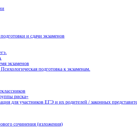
ии
 подготовки и сдачи экзаменов
егэ.
А
ремя экзаменов
 Психологическая подготовка к экзаменам.
еклассников
группы риска»
ция для участников ЕГЭ и их родителей / законных представит
ового сочинения (изложения)