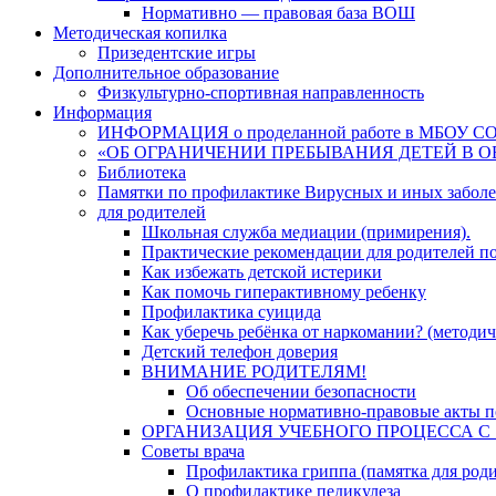
Нормативно — правовая база ВОШ
Методическая копилка
Призедентские игры
Дополнительное образование
Физкультурно-спортивная направленность
Информация
ИНФОРМАЦИЯ о проделанной работе в МБОУ СОШ №
«ОБ ОГРАНИЧЕНИИ ПРЕБЫВАНИЯ ДЕТЕЙ В 
Библиотека
Памятки по профилактике Вирусных и иных забол
для родителей
Школьная служба медиации (примирения).
Практические рекомендации для родителей п
Как избежать детской истерики
Как помочь гиперактивному ребенку
Профилактика суицида
Как уберечь ребёнка от наркомании? (методич
Детский телефон доверия
ВНИМАНИЕ РОДИТЕЛЯМ!
Об обеспечении безопасности
Основные нормативно-правовые акты по
ОРГАНИЗАЦИЯ УЧЕБНОГО ПРОЦЕССА С 1 
Советы врача
Профилактика гриппа (памятка для роди
О профилактике педикулеза