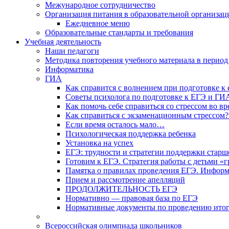
Межународное сотрудничество
Организация питания в образовательной организац
Ежедневное меню
Образовательные стандарты и требования
Учебная деятельность
Наши педагоги
Методика повторения учебного материала в период
Информатика
ГИА
Как справится с волнением при подготовке к 
Советы психолога по подготовке к ЕГЭ и ГИ
Как помочь себе справиться со стрессом во в
Как справиться с экзаменационным стрессом?
Если время осталось мало…
Психологическая поддержка ребенка
Установка на успех
ЕГЭ: трудности и стратегии поддержки старш
Готовим к ЕГЭ. Стратегия работы с детьми «
Памятка о правилах проведения ЕГЭ. Информа
Прием и рассмотрение апелляций
ПРОДОЛЖИТЕЛЬНОСТЬ ЕГЭ
Нормативно — правовая база по ЕГЭ
Нормативные документы по проведению итог
Всероссийская олимпиада школьников