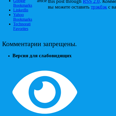
Google
article
this post through
RSS 2.0
. Комм
Bookmarks
вы можете оставить
трэкбэк
с ва
LinkedIn
Yahoo
Bookmarks
Technorati
Favorites
Комментарии запрещены.
Версия для слабовидящих