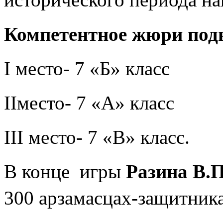
Компетентное жюри подв
I
место- 7 «Б» класс
II
место- 7 «А» класс
III
место- 7 «В» класс.
В конце
игры
Разина В.П
300 арзамасцах-защитника