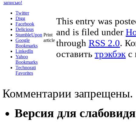
записью!
Twitter
Digg
This entry was post
Facebook
Delicious
and is filed under
Но
StumbleUpon
Print
Google
article
through
RSS 2.0
. К
Bookmarks
LinkedIn
оставить
трэкбэк
с 
Yahoo
Bookmarks
Technorati
Favorites
Комментарии запрещены.
Версия для слабовид