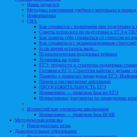
Наши педагоги
Методика повторения учебного материала в период
Информатика
ГИА
Как справится с волнением при подготовке к 
Советы психолога по подготовке к ЕГЭ и ГИ
Как помочь себе справиться со стрессом во в
Как справиться с экзаменационным стрессом?
Если время осталось мало…
Психологическая поддержка ребенка
Установка на успех
ЕГЭ: трудности и стратегии поддержки старш
Готовим к ЕГЭ. Стратегия работы с детьми «
Памятка о правилах проведения ЕГЭ. Информа
Прием и рассмотрение апелляций
ПРОДОЛЖИТЕЛЬНОСТЬ ЕГЭ
Нормативно — правовая база по ЕГЭ
Нормативные документы по проведению итог
Всероссийская олимпиада школьников
Нормативно — правовая база ВОШ
Методическая копилка
Призедентские игры
Дополнительное образование
Физкультурно-спортивная направленность