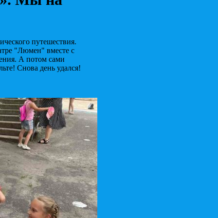
мического путешествия.
атре "Люмен" вместе с
ения. А потом сами
ьте! Снова день удался!