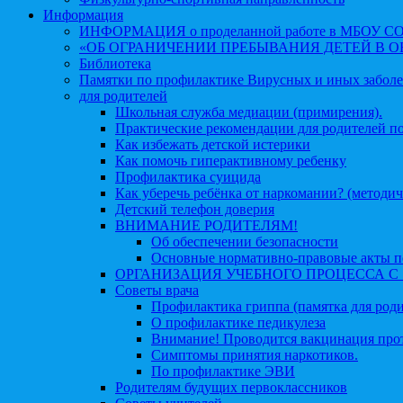
Информация
ИНФОРМАЦИЯ о проделанной работе в МБОУ СОШ №
«ОБ ОГРАНИЧЕНИИ ПРЕБЫВАНИЯ ДЕТЕЙ В 
Библиотека
Памятки по профилактике Вирусных и иных забол
для родителей
Школьная служба медиации (примирения).
Практические рекомендации для родителей п
Как избежать детской истерики
Как помочь гиперактивному ребенку
Профилактика суицида
Как уберечь ребёнка от наркомании? (методич
Детский телефон доверия
ВНИМАНИЕ РОДИТЕЛЯМ!
Об обеспечении безопасности
Основные нормативно-правовые акты по
ОРГАНИЗАЦИЯ УЧЕБНОГО ПРОЦЕССА С 1 
Советы врача
Профилактика гриппа (памятка для роди
О профилактике педикулеза
Внимание! Проводится вакцинация про
Симптомы принятия наркотиков.
По профилактике ЭВИ
Родителям будущих первоклассников