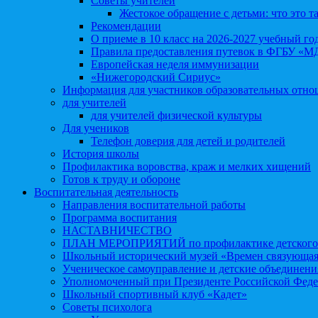
Советы учителей
Жестокое обращение с детьми: что это т
Рекомендации
О приеме в 10 класс на 2026-2027 учебный го
Правила предоставления путевок в ФГБУ «М
Европейская неделя иммунизации
«Нижегородский Сириус»
Информация для участников образовательных отн
для учителей
для учителей физической культуры
Для учеников
Телефон доверия для детей и родителей
История школы
Профилактика воровства, краж и мелких хищений
Готов к труду и обороне
Воспитательная деятельность
Направления воспитательной работы
Программа воспитания
НАСТАВНИЧЕСТВО
ПЛАН МЕРОПРИЯТИЙ по профилактике детского д
Школьный исторический музей «Времен связующая
Ученическое самоуправление и детские объединени
Уполномоченный при Президенте Российской Феде
Школьный спортивный клуб «Кадет»
Советы психолога