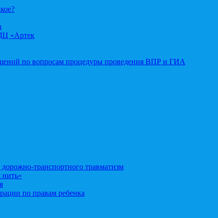
акое?
д
ДЦ «Артек
ошений по вопросам процедуры проведения ВПР и ГИА
орожно-транспортного травматизм
 нить»
я
рации по правам ребенка