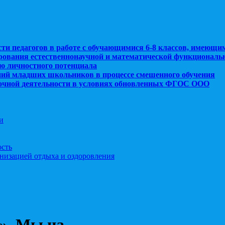
сти педагогов в работе с обучающимися 6-8 классов, имеющи
рования естественнонаучной и математической функциональ
ю личностного потенциала
ний младших школьников в процессе смешенного обучения
рочной деятельности в условиях обновленных ФГОС ООО
и
ость
анизацией отдыха и оздоровления
п». Мы на