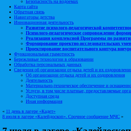
Безопасность на водоемах
Карта сайта
Обратная связь
Навигаторы детства
Инновационная деятельность
Развитие психолого-педагогической компетентно
Психолого-педагогическое сопровождение форми
Реализация комплексной Программы по развити
Формирование проектно-исследовательских уме
Проектирование воспитательного контура внеу
Функциональная грамотность
Бережливые технологии в образовании
Обработка персональных данных
Сведения об организации отдыха детей и их оздоровлени
Об организации отдыха детей и их оздоровления
Деятельность
Материально-техническое обеспечение и оснащенн
Услуги, в том числе платные, предоставляемые орг
Доступная среда
Иная информация
«
11 день в лагере «Кадет»
8 июля в лагере «Калейдоскоп». Срочное сообщение МЧС
»
7 июля в лагере «Калейдоско