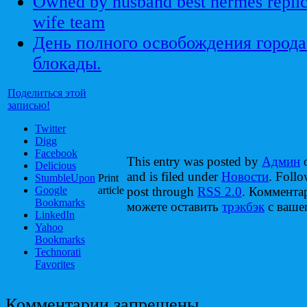
Owned by husband best hermes repli
wife team
День полного освобождения города
блокады.
Поделиться этой
записью!
Twitter
Digg
Facebook
This entry was posted by
Админ
o
Delicious
and is filed under
Новости
. Follo
StumbleUpon
Print
Google
article
post through
RSS 2.0
. Коммента
Bookmarks
можете оставить
трэкбэк
с вашег
LinkedIn
Yahoo
Bookmarks
Technorati
Favorites
Комментарии запрещены.